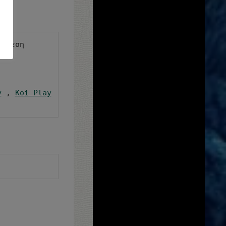
κθεση 
y
 , 
Koi Play