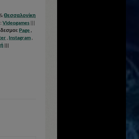
&
Θεσσαλονίκη
α
:
Videogames
|||
δεσμοι:
Page
,
ter
,
Instagram
,
τή
|||