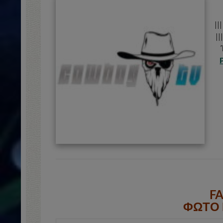
||
||
F
ΦΩΤΟ 