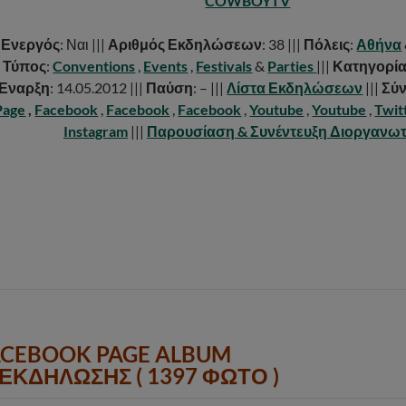
COWBOYTV
|
Ενεργός
: Ναι |||
Αριθμός Εκδηλώσεων
: 38 |||
Πόλεις
:
Αθήνα
|
Τύπος
:
Conventions
,
Events
,
Festivals
&
Parties
|||
Κατηγορί
Έναρξη
: 14.05.2012 |||
Παύση
: – |||
Λίστα Εκδηλώσεων
|||
Σύν
Page
,
Facebook
,
Facebook
,
Facebook
,
Youtube
,
Youtube
,
Twit
Instagram
|||
Παρουσίαση & Συνέντευξη Διοργανω
ACEBOOK PAGE ALBUM
ΕΚΔΗΛΩΣΗΣ ( 1397 ΦΩΤΟ )