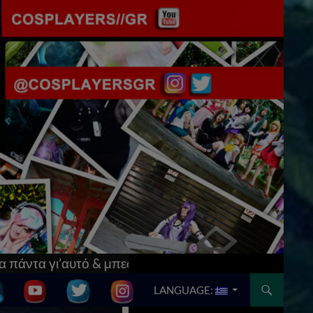
[Updated] AnimeCon: Run Thessaloniki V! Tο μεγά
SKIP TO CONTENT
LANGUAGE: