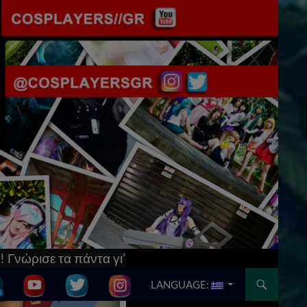
 & μπες στο
[Updated] AnimeCon: Run Thessaloniki 
SKIP TO CONTENT
LANGUAGE: