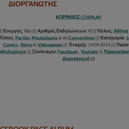
ΔΙΟΡΓΑΝΩΤΗΣ
ΚΟΡΙΝΘΟΣ COSPLAY
|||
Ενεργός
: Ναι |||
Αριθμός Εκδηλώσεων
: 8 |||
Πόλεις
:
Αθήνα
Τύπος
:
Parties
,
Photoshoots
& σε
Conventions
|||
Κατηγορία
:
J
Comics
,
Retro
&
Videogames
|||
Έναρξη
: 19.09.2015 |||
Παύσ
κδηλώσεων
|||
Σύνδεσμοι:
Facebook
,
Youtube
|||
Παρουσίαση
Διοργανωτή
|||