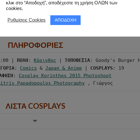
κλικ στο “Αποδοχή”, αποδέχεστε τη χρήση ΟΛΩΝ των
cookies.
ΑΠΟΔΟΧΗ
Ρυθμίσεις Cookies
ΠΛΗΡΟΦΟΡΙΕΣ
:00 | 
ΠΟΛΗ
: 
Κόρινθος
 | 
ΤΟΠΟΘΕΣΙΑ
: Goody's Burger 
ΗΓΟΡΙΑ
: 
Comics
 & 
Japan & Anime
 | 
COSPLAYS
ΑΦΗΣΗ
: 
Cosplay Korinthos 2015 Photoshoot
mitris Papadopoulos Photography
 , Γιώργος
ΛΙΣΤΑ COSPLAYS