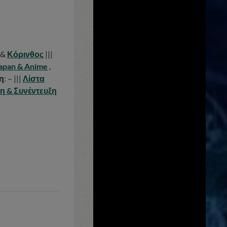
&
Κόρινθος
|||
apan & Anime
,
η
: – |||
Λίστα
 & Συνέντευξη