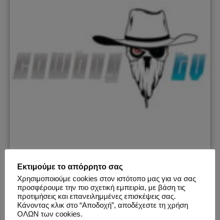
Εκτιμούμε το απόρρητο σας
COWBOYTV
Χρησιμοποιούμε cookies στον ιστότοπο μας για να σας
προσφέρουμε την πιο σχετική εμπειρία, με βάση τις
|||
Ενεργός
: Ναι |||
Αριθμός Εκδηλώσεων
: 38 |||
Πόλεις
:
προτιμήσεις και επανειλημμένες επισκέψεις σας.
Αθήνα
&
Θεσσαλονίκη
|||
Τύπος
:
Conventions
,
Events
,
Κάνοντας κλικ στο “Αποδοχή”, αποδέχεστε τη χρήση
ΟΛΩΝ των cookies.
Festivals
&
Parties
|||
Κατηγορία
:
Videogames
|||