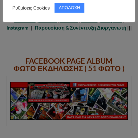
Έναρξη
: 14.05.2012 |||
Παύση
: – |||
Λίστα Εκδηλώσεων
ΑΠΟΔΟΧΗ
Ρυθμίσεις Cookies
|||
Σύνδεσμοι:
Page
,
Page
,
Facebook
,
Facebook
,
Facebook
,
Youtube
,
Youtube
,
Twitter
,
Instagram
,
Instagram
|||
Παρουσίαση & Συνέντευξη Διοργανωτή
|||
FACEBOOK PAGE ALBUM
ΦΩΤΟ ΕΚΔΗΛΩΣΗΣ ( 51 ΦΩΤΟ )