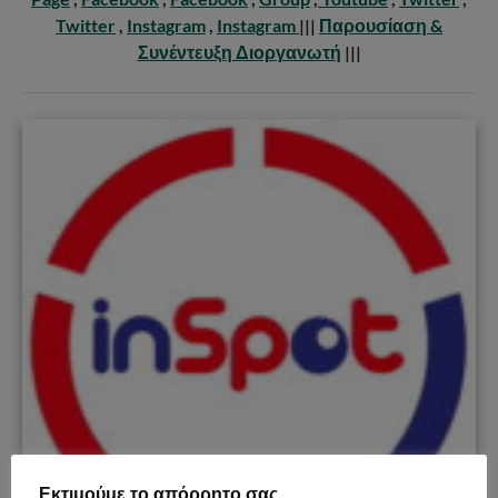
Twitter
,
Instagram
,
Instagram
|||
Παρουσίαση &
Συνέντευξη Διοργανωτή
|||
Εκτιμούμε το απόρρητο σας