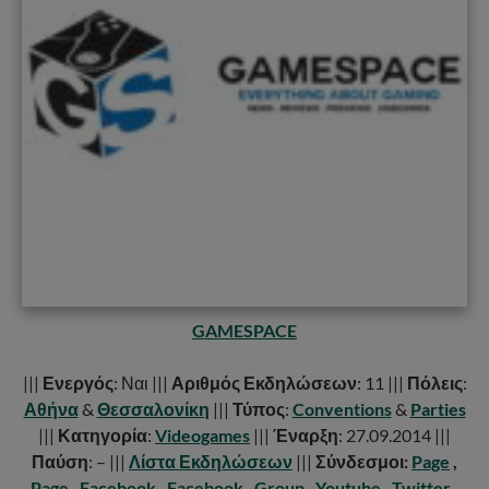
GAMESPACE
|||
Ενεργός
: Ναι |||
Αριθμός Εκδηλώσεων
: 11 |||
Πόλεις
:
Αθήνα
&
Θεσσαλονίκη
|||
Τύπος
:
Conventions
&
Parties
|||
Κατηγορία
:
Videogames
|||
Έναρξη
: 27.09.2014 |||
Παύση
: – |||
Λίστα Εκδηλώσεων
|||
Σύνδεσμοι:
Page
,
Page
,
Facebook
,
Facebook
,
Group
,
Youtube
,
Twitter
,