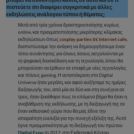
πιστεύετε ότι διαφέρει συγκριτικά με άλλες
εκδηλώσεις ανάλογου τύπου ή θέματος;
Μετά από τρία χρόνια δραστηριοποίησης κυρίως
online, και πραγματοποίησης μικρότερης κλίμακας
εκδηλώσεων όπως
cosplay parties σε internet cafe
,
διαπιστώσαμε την ανάγκη να δημιουργήσουμε έναν
τόπο συνάντησης για όλους όσους ασχολούνται με
τη ψηφιακή διασκέδαση και τη τεχνολογία, όπου θα
μπορούσαν να έρθουν σε επαφή με νέες τεχνολογίες
και τίτλους gaming. Η ανταπόκριση στο Digital
Universe ήταν μεγάλη, και αφού αυξήσαμε τις ημέρες
διεξαγωγής του, από μία σε δύο και στη συνέχεια σε
τρεις, ήταν ξεκάθαρο πως το επόμενο βήμα θα ήταν η
αναβάθμιση της εκδήλωσης, με τη διεξαγωγή της σε
έναν εκθεσιακό χώρο που θα μας έδινε την
απαραίτητη ευελιξία για την συνεχή εξέλιξη της. Αυτό
έγινε πραγματικότητα με τη διεξαγωγή του πρώτου
Digital Expo
το 2017, στο Εκθεσιακό Κέντρο