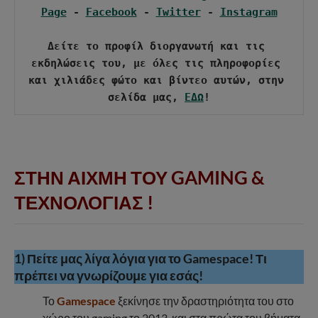
Page
 - 
Facebook
 - 
Twitter
 - 
Instagram
Δείτε το προφίλ διοργανωτή και τις 
εκδηλώσεις του, με όλες τις πληροφορίες 
και χιλιάδες φώτο και βίντεο αυτών, στην 
σελίδα μας, 
ΕΔΩ
ΣΤΗΝ ΑΙΧΜΗ ΤΟΥ GAMING &
ΤΕΧΝΟΛΟΓΙΑΣ !
1) Πείτε μας λίγα λόγια για το Gamespace! Τι
πρέπει να γνωρίζουμε για εσάς!
Το
Gamespace
ξεκίνησε την δραστηριότητα του στο
χώρο του gaming το 2013, και στα πρώτα του βήματα