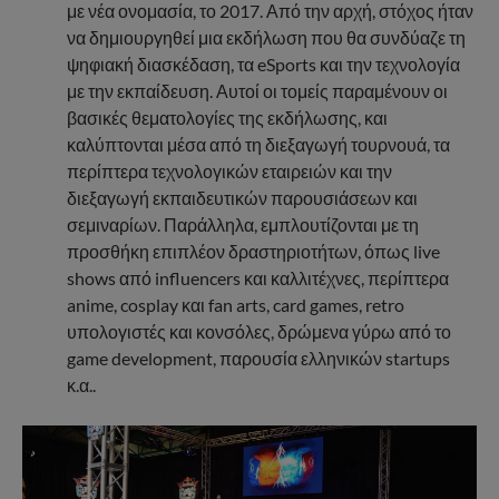
με νέα ονομασία, το 2017. Από την αρχή, στόχος ήταν
να δημιουργηθεί μια εκδήλωση που θα συνδύαζε τη
ψηφιακή διασκέδαση, τα eSports και την τεχνολογία
με την εκπαίδευση. Αυτοί οι τομείς παραμένουν οι
βασικές θεματολογίες της εκδήλωσης, και
καλύπτονται μέσα από τη διεξαγωγή τουρνουά, τα
περίπτερα τεχνολογικών εταιρειών και την
διεξαγωγή εκπαιδευτικών παρουσιάσεων και
σεμιναρίων. Παράλληλα, εμπλουτίζονται με τη
προσθήκη επιπλέον δραστηριοτήτων, όπως live
shows από influencers και καλλιτέχνες, περίπτερα
anime, cosplay και fan arts, card games, retro
υπολογιστές και κονσόλες, δρώμενα γύρω από το
game development, παρουσία ελληνικών startups
κ.α..