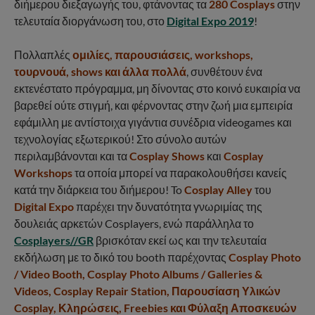
διήμερου διεξαγωγής του, φτάνοντας τα
280 Cosplays
στην
τελευταία διοργάνωση του, στο
Digital Expo 2019
!
Πολλαπλές
ομιλίες, παρουσιάσεις, workshops,
τουρνουά, shows και άλλα πολλά
, συνθέτουν ένα
εκτενέστατο πρόγραμμα, μη δίνοντας στο κοινό ευκαιρία να
βαρεθεί ούτε στιγμή, και φέρνοντας στην ζωή μια εμπειρία
εφάμιλλη με αντίστοιχα γιγάντια συνέδρια videogames και
τεχνολογίας εξωτερικού! Στο σύνολο αυτών
περιλαμβάνονται και τα
Cosplay Shows
και
Cosplay
Workshops
τα οποία μπορεί να παρακολουθήσει κανείς
κατά την διάρκεια του διήμερου! To
Cosplay Alley
του
Digital Expo
παρέχει την δυνατότητα γνωριμίας της
δουλειάς αρκετών Cosplayers, ενώ παράλληλα το
Cosplayers//GR
βρισκόταν εκεί ως και την τελευταία
εκδήλωση με το δικό του booth παρέχοντας
Cosplay Photo
/ Video Booth, Cosplay Photo Albums / Galleries &
Videos, Cosplay Repair Station, Παρουσίαση Υλικών
Cosplay, Κληρώσεις, Freebies και Φύλαξη Αποσκευών