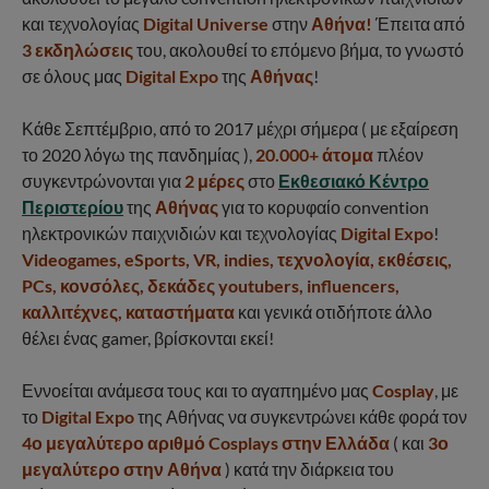
και τεχνολογίας
Digital Universe
στην
Αθήνα!
Έπειτα από
3 εκδηλώσεις
του, ακολουθεί το επόμενο βήμα, το γνωστό
σε όλους μας
Digital Expo
της
Αθήνας
!
Κάθε Σεπτέμβριο, από το 2017 μέχρι σήμερα ( με εξαίρεση
το 2020 λόγω της πανδημίας ),
20.000+ άτομα
πλέον
συγκεντρώνονται για
2 μέρες
στο
Εκθεσιακό Κέντρο
Περιστερίου
της
Αθήνας
για το κορυφαίο convention
ηλεκτρονικών παιχνιδιών και τεχνολογίας
Digital Expo
!
Videogames, eSports, VR, indies, τεχνολογία, εκθέσεις,
PCs, κονσόλες, δεκάδες youtubers, influencers,
καλλιτέχνες, κ
αταστήματα
και γενικά οτιδήποτε άλλο
θέλει ένας gamer, βρίσκονται εκεί!
Εννοείται ανάμεσα τους και το αγαπημένο μας
Cosplay
, με
το
Digital Expo
της Αθήνας να συγκεντρώνει κάθε φορά τον
4ο μεγαλύτερο αριθμό Cosplays στην Ελλάδα
( και
3ο
μεγαλύτερο στην Αθήνα
) κατά την διάρκεια του