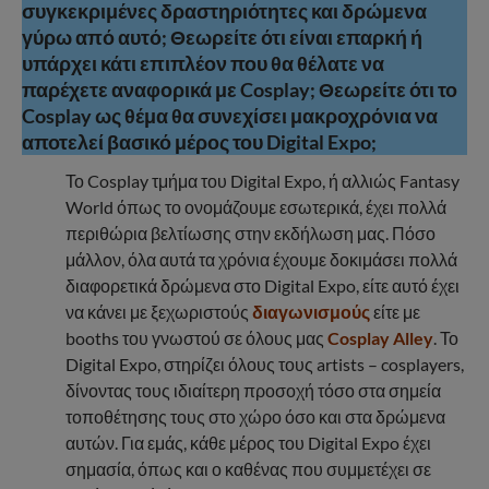
συγκεκριμένες δραστηριότητες και δρώμενα
γύρω από αυτό; Θεωρείτε ότι είναι επαρκή ή
υπάρχει κάτι επιπλέον που θα θέλατε να
παρέχετε αναφορικά με Cosplay; Θεωρείτε ότι το
Cosplay ως θέμα θα συνεχίσει μακροχρόνια να
αποτελεί βασικό μέρος του Digital Expo;
Το Cosplay τμήμα του Digital Expo, ή αλλιώς Fantasy
World όπως το ονομάζουμε εσωτερικά, έχει πολλά
περιθώρια βελτίωσης στην εκδήλωση μας. Πόσο
μάλλον, όλα αυτά τα χρόνια έχουμε δοκιμάσει πολλά
διαφορετικά δρώμενα στο Digital Expo, είτε αυτό έχει
να κάνει με ξεχωριστούς
διαγωνισμούς
είτε με
booths του γνωστού σε όλους μας
Cosplay Alley
. Το
Digital Expo, στηρίζει όλους τους artists – cosplayers,
δίνοντας τους ιδιαίτερη προσοχή τόσο στα σημεία
τοποθέτησης τους στο χώρο όσο και στα δρώμενα
αυτών. Για εμάς, κάθε μέρος του Digital Expo έχει
σημασία, όπως και ο καθένας που συμμετέχει σε