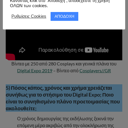
Κάνοντας κλικ στο “Αποδοχή”, αποδέχεστε τη χρήση
ΟΛΩΝ των cookies.
ΑΠΟΔΟΧΗ
Ρυθμίσεις Cookies
Βίντεο με 250 από 280 Cosplays και γενικά πλάνα του
Digital Expo 2019
– Βίντεο από
Cosplayers//GR
5) Πόσος κόπος, χρόνος και χρήμα χρειάζεται
συνήθως για το στήσιμο του Digital Expo; Ποιο
είναι το συνηθισμένο πλάνο προετοιμασίας που
ακολουθείτε;
Ο χρόνος δημιουργίας της εκδήλωσης ξεκινά την
επόμενη μέρα ακριβώς από την ολοκλήρωση της