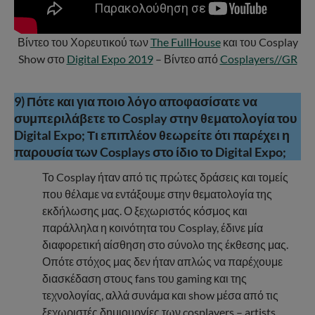
Βίντεο του Χορευτικού των
The FullHouse
και του Cosplay
Show στο
Digital Expo 2019
– Βίντεο από
Cosplayers//GR
9) Πότε και για ποιο λόγο αποφασίσατε να
συμπεριλάβετε το Cosplay στην θεματολογία του
Digital Expo; Τι επιπλέον θεωρείτε ότι παρέχει η
παρουσία των Cosplays στο ίδιο το Digital Expo;
Το Cosplay ήταν από τις πρώτες δράσεις και τομείς
που θέλαμε να εντάξουμε στην θεματολογία της
εκδήλωσης μας. Ο ξεχωριστός κόσμος και
παράλληλα η κοινότητα του Cosplay, έδινε μία
διαφορετική αίσθηση στο σύνολο της έκθεσης μας.
Οπότε στόχος μας δεν ήταν απλώς να παρέχουμε
διασκέδαση στους fans του gaming και της
τεχνολογίας, αλλά συνάμα και show μέσα από τις
ξεχωριστές δημιουργίες των cosplayers – artists.