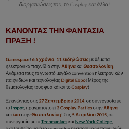
διοργανώσεις του, το Cosplay και άλλα!
ΚΑΝΟΝΤΑΣ ΤΗΝ ΦΑΝΤΑΣΙΑ
ΠΡΑΞΗ !
Gamespace
!
6,5 χρόνια
!
11 εκδηλώσεις
με θέμα τα
ηλεκτρονικά παιχνίδια στην
Αθήνα
και
Θεσσαλονίκη
!
Ανάμεσα τους το γνωστό μεγάλο convention ηλεκτρονικών
παιχνιδιών και τεχνολογίας
Digital Expo
! Μέρος της
θεματολογίας τους φυσικά και το
Cosplay
!
Ξεκινώντας στις
27 Σεπτεμβρίου 2014
, σε συνεργασία με
το
Inspot
, πραγματοποιεί
3 Cosplay Parties
στην
Αθήνα
και
ένα
στην
Θεσσαλονίκη
! Στις
5 Απριλίου 2015
, σε
συνεργασία με το
Techmaniacs
και
New York College
,
ακολουθεί το μεγάλο convention ηλεκτρονικών παιχνιδιών