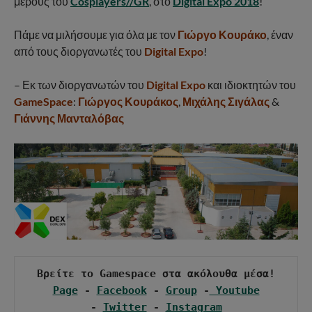
μέρους του
Cosplayers//GR
, στο
Digital Expo 2018
!
Πάμε να μιλήσουμε για όλα με τον
Γιώργο Κουράκο
, έναν
από τους διοργανωτές του
Digital Expo
!
– Εκ των διοργανωτών του
Digital Expo
και ιδιοκτητών του
GameSpace
:
Γιώργος Κουράκος
,
Μιχάλης Σιγάλας
&
Γιάννης Μανταλόβας
Βρείτε το Gamespace στα ακόλουθα μέσα!

Page
 - 
Facebook
 - 
Group
 -
 Youtube
- 
Twitter
 - 
Instagram