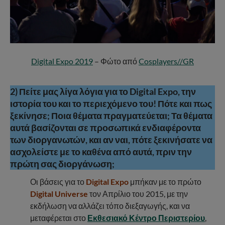
Digital Expo 2019
– Φώτο από
Cosplayers//GR
2) Πείτε μας λίγα λόγια για το Digital Expo, την
ιστορία του και το περιεχόμενο του! Πότε και πως
ξεκίνησε; Ποια θέματα πραγματεύεται; Τα θέματα
αυτά βασίζονται σε προσωπικά ενδιαφέροντα
των διοργανωτών, και αν ναι, πότε ξεκινήσατε να
ασχολείστε με το καθένα από αυτά, πριν την
πρώτη σας διοργάνωση;
Οι βάσεις για το
Digital Expo
μπήκαν με το πρώτο
Digital Universe
τον Απρίλιο του 2015, με την
εκδήλωση να αλλάζει τόπο διεξαγωγής, και να
μεταφέρεται στο
Εκθεσιακό Κέντρο Περιστερίου
,