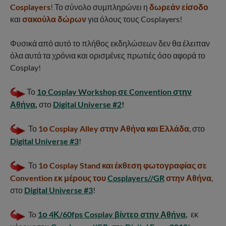
Cosplayers
! Το σύνολο συμπληρώνει η
δωρεάν είσοδο
και
σακούλα δώρων
για όλους τους Cosplayers!
Φυσικά από αυτό το πλήθος εκδηλώσεων δεν θα έλειπαν
όλα αυτά τα χρόνια και ορισμένες πρωτιές όσο αφορά το
Cosplay!
Το
1ο Cosplay Workshop σε Convention στην
Αθήνα
,
στο
Digital Universe #2
!
Το
1ο Cosplay Alley στην Αθήνα και Ελλάδα
, στο
Digital Universe #3
!
Το
1ο Cosplay Stand και έκθεση φωτογραφίας σε
Convention εκ μέρους του
Cosplayers//GR
στην Αθήνα
,
στο
Digital Universe #3
!
To
1ο 4Κ/60fps Cosplay βίντεο στην Αθήνα
,
εκ