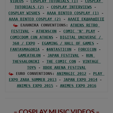
VIDEOS
 - 
COSPLAY TUTORIALS (1)
 - 
COSPLAY 
TUTORIALS (2)
 - 
COSPLAY INTERVIEWS
 - 
COSPLAY WISHES
 - 
ΑΛΛΑ BINTEO COSPLAY (1)
 - 
ΑΛΛΑ BINTEO COSPLAY (2)
 - 
ΑΛΛΕΣ ΕΚΔΗΛΩΣΕΙΣ
 ΕΛΛΗΝΙΚΑ CONVENTIONS: 
ATHENS RETRO 
FESTIVAL
 - 
ATHENSCON
 - 
COMIC 'N' PLAY
 - 
COMICDOM CON ATHENS
 - 
DIGITAL UNIVERSE / 
360 / EXPO
 - 
EGAMING / HALL OF GAMES
 - 
FANTASMAGORIA
 - 
ΦANTASTICON
 - 
FORCECON
 - 
GAMEATHLON
 - 
JAPAN FESTIVAL
 - 
RUN 
THESSALONIKI
 - 
THE COMIC CON
 - 
VINTAGE 
TOYS
 - 
XBOX ARENA FESTIVAL
 EURO CONVENTIONS: 
ANIMAGIC 2012
 - 
PLAY 
EXPO ZARA SUMMER 2013
 - 
JAPAN EXPO 2014
 - 
ANIMES EXPO 2015
 - 
ANIMES EXPO 2016
– COSPLAY MUSIC VIDEOS –