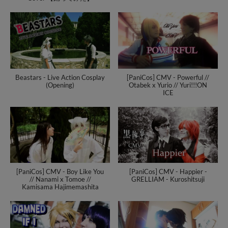
Βeastars - Live Action Cosplay
[PaniCos] CMV - Powerful //
(Opening)
Otabek x Yurio // Yuri!!!ON
ICE
[PaniCos] CMV - Boy Like You
[PaniCos] CMV - Happier -
// Nanami x Tomoe //
GRELLIAM - Kuroshitsuji
Kamisama Hajimemashita