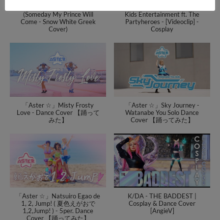
Μια μέρα σαν κι αυτή
Μη Σταματάς το Χορό | Grace
(Someday My Prince Will
Kids Entertainment ft. The
Come - Snow White Greek
Partyheroes - [Videoclip] -
Cover)
Cosplay
「Aster ☆」Misty Frosty
「Aster ☆」Sky Journey -
Love - Dance Cover 【踊って
Watanabe You Solo Dance
みた】
Cover 【踊ってみた】
「Aster ☆」Natsuiro Egao de
K/DA - THE BADDEST |
1, 2, Jump! ( 夏色えがおで
Cosplay & Dance Cover
1,2,Jump! ) - 5per. Dance
[AngieV]
Cover 【踊ってみた】