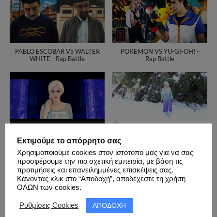
PABLO ESCOBAR VS WALTER
POKEMON VS YU-GI-OH! -
WHITE - Rap Battle
Rap Battle
Let It Go - Grace as Εlsa
Στο Άγνωστο Να 'ρθω (Into
Εκτιμούμε το απόρρητο σας
Disney's Frozen Greek Version
The Unknown - Frozen II
(Και Ξεχνώ)
Greek cover)
Χρησιμοποιούμε cookies στον ιστότοπο μας για να σας
προσφέρουμε την πιο σχετική εμπειρία, με βάση τις
προτιμήσεις και επανειλημμένες επισκέψεις σας.
Κάνοντας κλικ στο “Αποδοχή”, αποδέχεστε τη χρήση
ΟΛΩΝ των cookies.
ΑΠΟΔΟΧΗ
Ρυθμίσεις Cookies