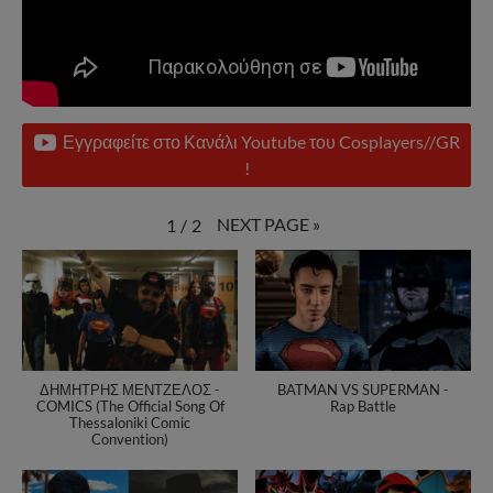
Εγγραφείτε στο Κανάλι Youtube του Cosplayers//GR
!
NEXT PAGE
»
1
/
2
ΔΗΜΗΤΡΗΣ ΜΕΝΤΖΕΛΟΣ -
BATMAN VS SUPERMAN -
COMICS (The Official Song Of
Rap Battle
Thessaloniki Comic
Convention)