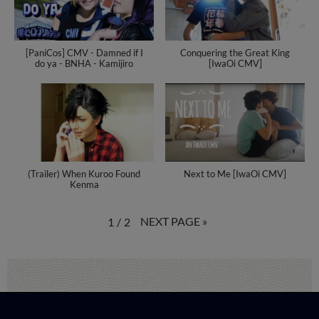
[PaniCos] CMV - Damned if I
Conquering the Great King
do ya - BNHA - Kamijiro
[IwaOi CMV]
(Trailer) When Kuroo Found
Next to Me [IwaOi CMV]
Kenma
NEXT PAGE
»
1
/
2