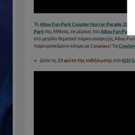
Το
Allou Fun Park Cosplay Horror Parade 2021
Park
της Αθήνας, εκ μέρους του
Allou Fun Park
,
στο μεγάλο θεματικό πάρκο αναψυχής Allou Fun
παρευρισκόμενο κόσμο με
Cosplays
! Tα
Cowbo
Δείτε τις
23 φώτο της εκδήλωσης
στο
IGN G