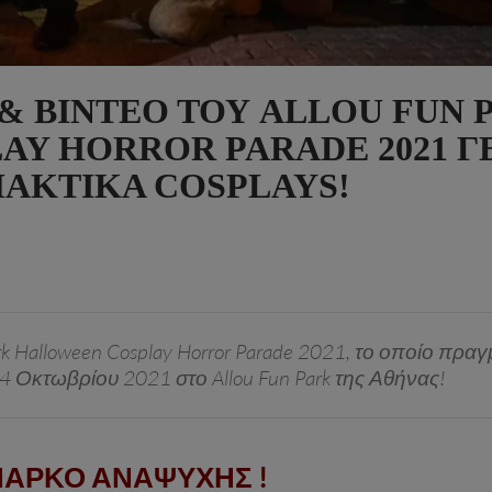
& ΒΊΝΤΕΟ ΤΟΥ ALLOU FUN 
AY HORROR PARADE 2021 
ΑΚΤΙΚΆ COSPLAYS!
Park Halloween Cosplay Horror Parade 2021, το οποίο πρ
24 Οκτωβρίου 2021 στο Allou Fun Park της Αθήνας!
ΠΑΡΚΟ ΑΝΑΨΥΧΗΣ !