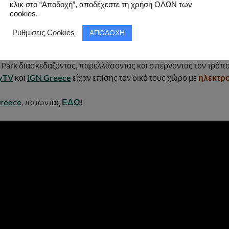
κλικ στο “Αποδοχή”, αποδέχεστε τη χρήση ΟΛΩΝ των
cookies.
ΑΠΟΔΟΧΗ
Ρυθμίσεις Cookies
επέστρεψε φέτος για δεύτερη φορά στις
23-24 Οκτωβρίου 2021
CowboyTV
και
IGN Greece
! Μια μοναδική τρομακτική εμπειρία 
 Park διασκεδάζοντας, παρελλάσοντας και σπέρνοντας τον τρόπο
yTV
και
IGN Greece
είχαν επίσης τον δικό τους χώρο με
ηλεκτρο
reece
, πατώντας
ΕΔΩ
!