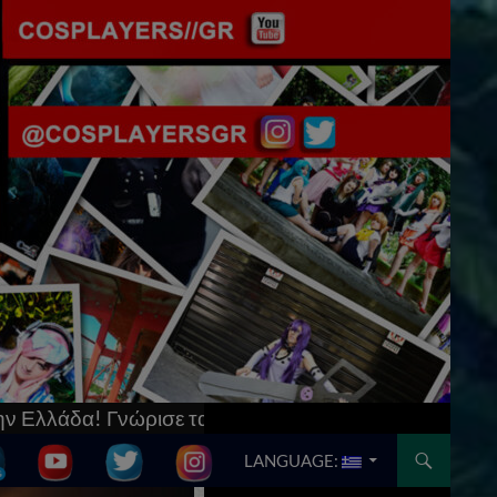
γι’αυτό & μπες στο
[Updated] AnimeCon: Run Thess
SKIP TO CONTENT
LANGUAGE: