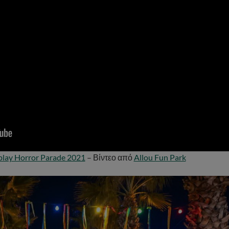
play Horror Parade 2021
– Βίντεο από
Allou Fun Park