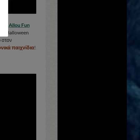
, στο
Allou Fun
του Halloween
 στον
νικά παιχνίδια
!