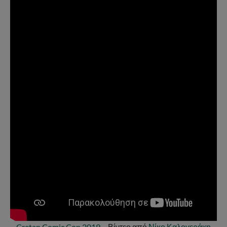
Cretan Comic Con 2019
– Βίντεο από
Νίκο Καλογεράκη