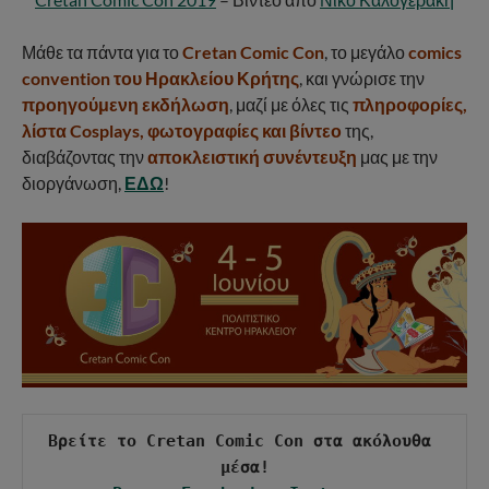
Μάθε τα πάντα για το
Cretan Comic Con
, το μεγάλο
comics
convention του Ηρακλείου Κρήτης
, και γνώρισε την
προηγούμενη εκδήλωση
, μαζί με όλες τις
πληροφορίες,
λίστα Cosplays, φωτογραφίες και βίντεο
της,
διαβάζοντας την
αποκλειστική συνέντευξη
μας με την
διοργάνωση,
ΕΔΩ
!
Βρείτε το Cretan Comic Con στα ακόλουθα 