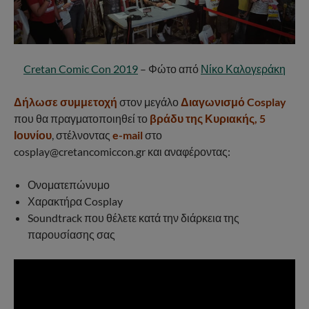
Cretan Comic Con 2019
– Φώτο από
Νίκο Καλογεράκη
Δήλωσε συμμετοχή
στον μεγάλο
Διαγωνισμό Cosplay
που θα πραγματοποιηθεί το
βράδυ της Κυριακής, 5
Ιουνίου
, στέλνοντας
e-mail
στο
cosplay@cretancomiccon.gr και αναφέροντας:
Ονοματεπώνυμο
Χαρακτήρα Cosplay
Soundtrack που θέλετε κατά την διάρκεια της
παρουσίασης σας