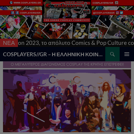
 2023, το απόλυτο Comics & Pop Culture con της Αθ
ΝΕΑ
Search
COSPLAYERS//GR – Η ΕΛΛΗΝΙΚΗ ΚΟΙΝΟΤΗΤΑ COSPLAY
SKIP
PRIMAR
TO
MENU
CONTENT