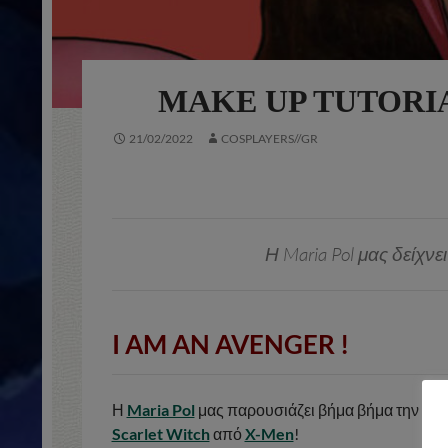
MAKE UP TUTORI
21/02/2022
COSPLAYERS//GR
Η Maria Pol μας δείχν
I AM AN AVENGER
!
Η
Maria Pol
μας παρουσιάζει βήμα βήμα την δια
Scarlet Witch
από
X-Men
!