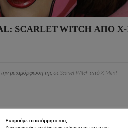
AL: SCARLET WITCH ΑΠΌ X
ει την μεταμόρφωση της σε Scarlet Witch από X-Men!
δικασία εφαρμογής make up που ακολούθησε για την μεταμόρφω
Εκτιμούμε το απόρρητο σας
Χρησιμοποιούμε cookies στον ιστότοπο μας για να σας