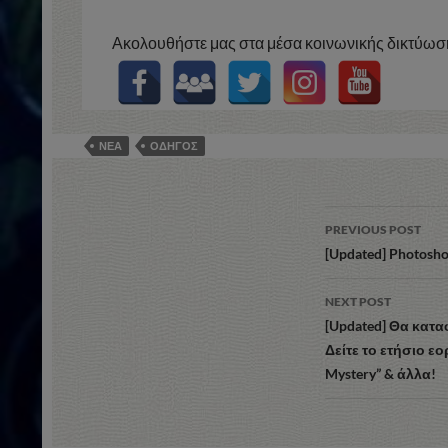
Ακολουθήστε μας στα μέσα κοινωνικής δικτύωση
ΝΕΑ
ΟΔΗΓΟΣ
Post
PREVIOUS POST
navigation
[Updated] Photosho
NEXT POST
[Updated] Θα κατα
Δείτε το ετήσιο εο
Mystery” & άλλα!