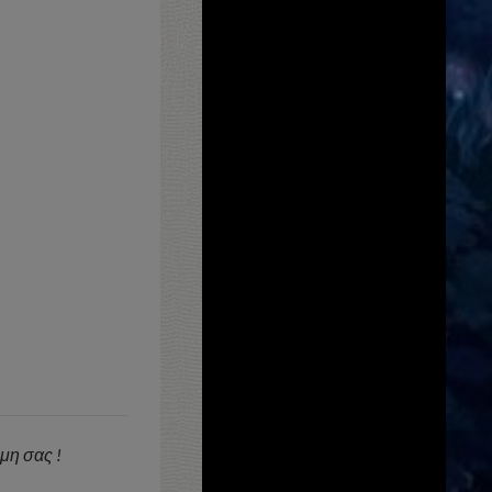
ώμη σας !