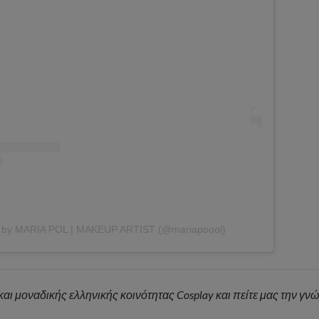
d by MARIA POL | MAKEUP ARTIST (@mariapoool)
 και μοναδικής ελληνικής κοινότητας Cosplay και πείτε μας την γν