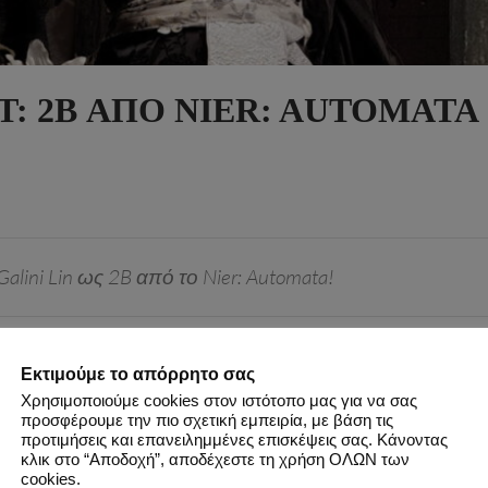
: 2B ΑΠΌ NIER: AUTOMATA
Galini Lin ως 2B από το Nier: Automata!
 FEELINGS !
Εκτιμούμε το απόρρητο σας
Χρησιμοποιούμε cookies στον ιστότοπο μας για να σας
προσφέρουμε την πιο σχετική εμπειρία, με βάση τις
προτιμήσεις και επανειλημμένες επισκέψεις σας. Κάνοντας
νίδι
Nier: Automata
! Λήφθηκε εκ μέρους του
SpirosK Photograp
κλικ στο “Αποδοχή”, αποδέχεστε τη χρήση ΟΛΩΝ των
ο
Facebook άλμπουμ
!
cookies.