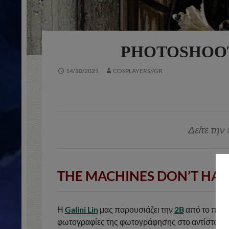
PHOTOSHOOT
14/10/2021
COSPLAYERS//GR
Δείτε την 
THE MACHINES DON’T HAVE
Η
Galini Lin
μας παρουσιάζει την
2B
από το παιχ
φωτογραφίες της φωτογράφησης στο αντίστοιχ