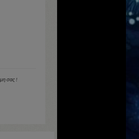
ώμη σας !