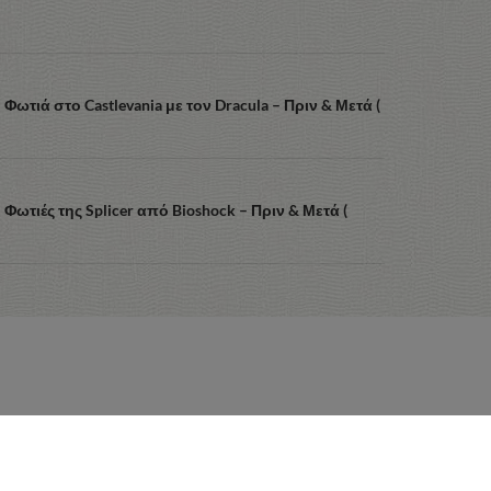
: Φωτιά στο Castlevania με τον Dracula – Πριν & Μετά (
: Φωτιές της Splicer από Bioshock – Πριν & Μετά (