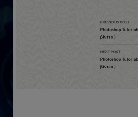
Post
PREVIOUS POST
navigation
Photoshop Tutorial
βίντεο )
NEXT POST
Photoshop Tutorial
βίντεο )