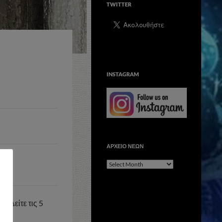
TWITTER
INSTAGRAM
ΑΡΧΕΙΟ ΝΕΩΝ
ΑΡΧΕΙΟ
ΝΕΩΝ
hy
! Δείτε τις 5