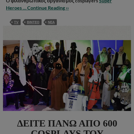
O φιλανθρωπικός οργανισμός cosplayers
Super
Heroes …
Continue Reading ››
TV
ΒΙΝΤΕΟ
ΝΕΑ
ΔΕΊΤΕ ΠΆΝΩ ΑΠΌ 600
COSPLAYS ΤΟΥ