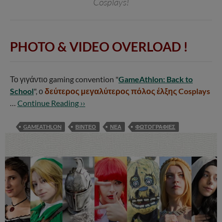
Cosplays!
PHOTO & VIDEO OVERLOAD !
Το γιγάντιο gaming convention "
GameAthlon: Back to
School
", ο
δεύτερος μεγαλύτερος πόλος έλξης Cosplays
…
Continue Reading ››
GAMEATHLON
ΒΙΝΤΕΟ
ΝΕΑ
ΦΩΤΟΓΡΑΦΙΕΣ