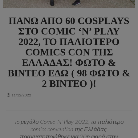
ΠΆΝΩ ΑΠΌ 60 COSPLAYS
ΣΤΟ COMIC ‘N’ PLAY
2022, ΤΟ ΠΑΛΙΌΤΕΡΟ
COMICS CON ΤΗΣ
ΕΛΛΆΔΑΣ! ΦΏΤΟ &
ΒΊΝΤΕΟ ΕΔΏ ( 98 ΦΏΤΟ &
2 ΒΊΝΤΕΟ )!
11/12/2022
To μεγάλο Comic 'N' Play 2022, το παλιότερο
comics convention της Ελλάδας,
πραγματοποιήθηκε για 20η φορά στην