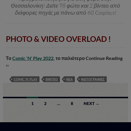
Θεσσαλονίκη! Δείτε 98 φώτο και 2 βίντεο από
διάφορες πηγές με πάνω από 60 Cosplays!
PHOTO & VIDEO OVERLOAD !
Το
Comic 'N' Play 2022
, το παλιότερο
Continue Reading
››
COMIC 'N' PLAY
ΒΙΝΤΕΟ
ΝΕΑ
ΦΩΤΟΓΡΑΦΙΕΣ
Posts
1
2
…
8
NEXT →
navigation