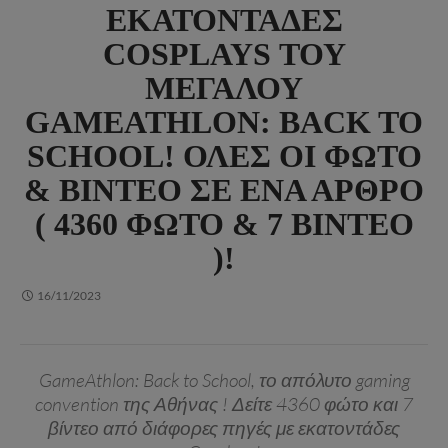
ΕΚΑΤΟΝΤΆΔΕΣ
COSPLAYS ΤΟΥ
ΜΕΓΆΛΟΥ
GAMEATHLON: BACK TO
SCHOOL! ΌΛΕΣ ΟΙ ΦΏΤΟ
& ΒΊΝΤΕΟ ΣΕ ΈΝΑ ΆΡΘΡΟ
( 4360 ΦΏΤΟ & 7 ΒΊΝΤΕΟ
)!
16/11/2023
GameAthlon: Back to School, το απόλυτο gaming
convention της Αθήνας ! Δείτε 4360 φώτο και 7
βίντεο από διάφορες πηγές με εκατοντάδες