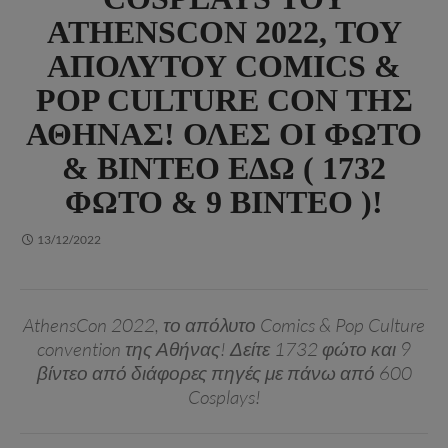
ATHENSCON 2022, ΤΟΥ
ΑΠΌΛΥΤΟΥ COMICS &
POP CULTURE CON ΤΗΣ
ΑΘΉΝΑΣ! ΌΛΕΣ ΟΙ ΦΏΤΟ
& ΒΊΝΤΕΟ ΕΔΏ ( 1732
ΦΏΤΟ & 9 ΒΊΝΤΕΟ )!
13/12/2022
AthensCon 2022, το απόλυτο Comics & Pop Culture
convention της Αθήνας! Δείτε 1732 φώτο και 9
βίντεο από διάφορες πηγές με πάνω από 600
Cosplays!