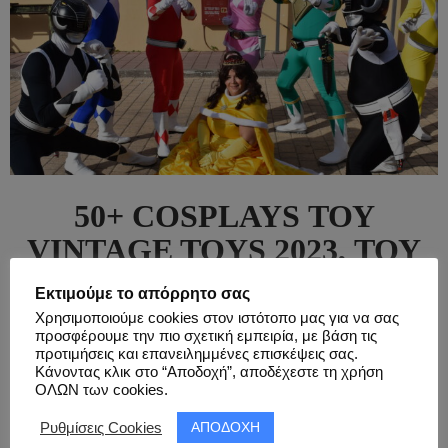
50+ COSPLAYS ΤΟΥ
VINTAGE TOYS 2023, ΤΟΥ
ΜΕΓΆΛΟΥ RETRO
Εκτιμούμε το απόρρητο σας
CONVENTION ΤΗΣ
Χρησιμοποιούμε cookies στον ιστότοπο μας για να σας
προσφέρουμε την πιο σχετική εμπειρία, με βάση τις
ΑΘΉΝΑΣ ! ΌΛΕΣ ΟΙ ΦΏΤΟ
προτιμήσεις και επανειλημμένες επισκέψεις σας.
Κάνοντας κλικ στο “Αποδοχή”, αποδέχεστε τη χρήση
& ΒΊΝΤΕΟ ΣΕ ΈΝΑ ΆΡΘΡΟ
ΟΛΩΝ των cookies.
( 626 ΦΏΤΟ & 1 ΒΊΝΤΕΟ )!
ΑΠΟΔΟΧΗ
Ρυθμίσεις Cookies