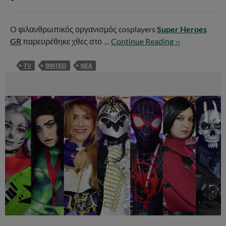
O φιλανθρωπικός οργανισμός cosplayers
Super Heroes
GR
παρευρέθηκε χθες στο …
Continue Reading ››
TV
ΒΙΝΤΕΟ
ΝΕΑ