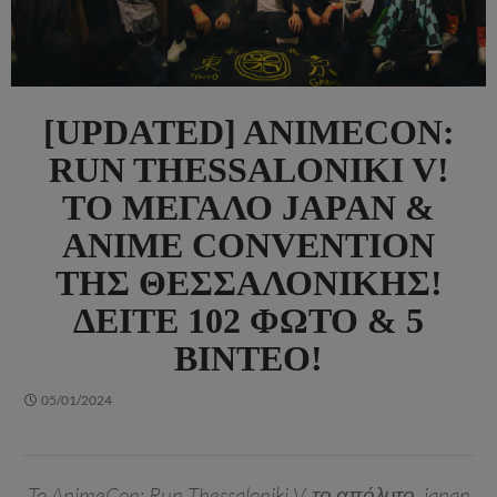
[UPDATED] ANIMECON:
RUN THESSALONIKI V!
TΟ ΜΕΓΆΛΟ JAPAN &
ANIME CONVENTION
ΤΗΣ ΘΕΣΣΑΛΟΝΊΚΗΣ!
ΔΕΊΤΕ 102 ΦΏΤΟ & 5
ΒΊΝΤΕΟ!
05/01/2024
To AnimeCon: Run Thessaloniki V, το απόλυτο japan