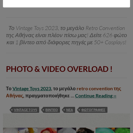
19/03/2023
Το Vintage Toys 2023, το μεγάλο Retro Convention
της Αθήνας είναι πλέον πίσω μας! Δείτε 626 φώτο
και 1 βίντεο από διάφορες πηγές με 50+ Cosplays!
PHOTO & VIDEO OVERLOAD !
Το
Vintage Toys 2023
, το μεγάλο
retro convention της
Αθήνας
, πραγματοποιήθηκε …
Continue Reading ››
VINTAGE TOYS
ΒΙΝΤΕΟ
ΝΕΑ
ΦΩΤΟΓΡΑΦΙΕΣ