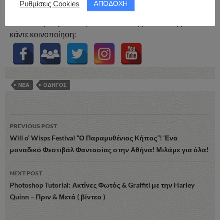
ΑΠΟΔΟΧΗ
Ρυθμίσεις Cookies
Ακολουθήστε μας στα μέσα κοινωνικής δικτύωσης και
κάντε κοινοποίηση:
ΝΕΑ
ΟΔΗΓΟΣ
Post
PREVIOUS POST
navigation
Will o’ Wisps Festival “Ο Παραμυθένιος Κήπος”! Ένα
μοναδικό Φεστιβάλ Φαντασίας στην Αθήνα! Μιλάμε για όλα!
NEXT POST
Photoshop Tutorial: Ακτίνες Φωτός & Graffiti με την Harley
Quinn – Πριν & Μετά ( βίντεο )