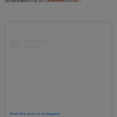
μεταμόρφωση της σε
Catwoman
από
DC
!
View this post on Instagram