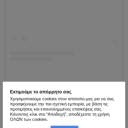
A post shared by Maria Pol (@mariapoool)
Εκτιμούμε το απόρρητο σας
Χρησιμοποιούμε cookies στον ιστότοπο μας για να σας
προσφέρουμε την πιο σχετική εμπειρία, με βάση τις
προτιμήσεις και επανειλημμένες επισκέψεις σας.
Ελάτε στο
Facebook Group
μας, της μίας και μοναδικής
Κάνοντας κλικ στο “Αποδοχή”, αποδέχεστε τη χρήση
ελληνικής κοινότητας Cosplay και πείτε μας την γνώμη σας !
ΟΛΩΝ των cookies.