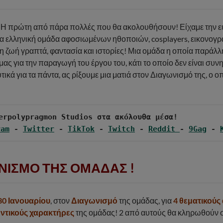
! Η πρώτη από πάρα πολλές που θα ακολουθήσουν! Είχαμε την ε
μια ελληνική ομάδα αφοσιωμένων ηθοποιών, cosplayers, εικονογ
η ζωή γραπτά, φαντασία και ιστορίες! Μια ομάδα η οποία παράλ
ς για την παραγωγή του έργου του, κάτι το οποίο δεν είναι συν
τικά για τα πάντα, ας ρίξουμε μια ματιά στον Διαγωνισμό της, ο ο
ram
 - 
Twitter
 - 
TikTok
 - 
Twitch
 - 
Reddit 
- 
9Gag
 - 
ΝΙΣΜΟ ΤΗΣ ΟΜΑΔΑΣ !
30 Ιανουαρίου
, στον
Διαγωνισμό
της ομάδας, για
4 θεματικούς
εντικούς χαρακτήρες
της ομάδας! 2 από αυτούς θα κληρωθούν 