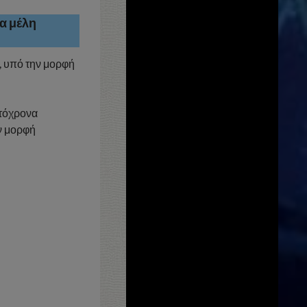
ια μέλη
e, υπό την μορφή
υτόχρονα
ν μορφή