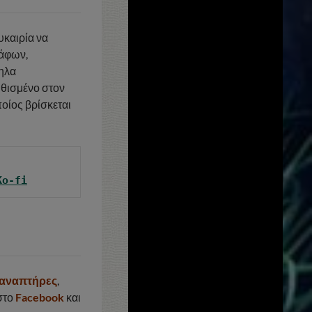
υκαιρία να
ράφων,
ληλα
ηθισμένο στον
ποίος βρίσκεται
Ko-fi
 αναπτήρες
,
στο
Facebook
και