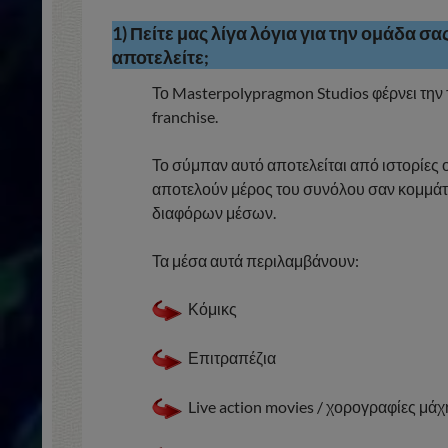
1) Πείτε μας λίγα λόγια για την ομάδα σ
αποτελείτε;
Το Masterpolypragmon Studios φέρνει την τ
franchise.
Το σύμπαν αυτό αποτελείται από ιστορίες 
αποτελούν μέρος του συνόλου σαν κομμάτια
διαφόρων μέσων.
Τα μέσα αυτά περιλαμβάνουν:
Κόμικς
Επιτραπέζια
Live action movies / χορογραφίες μάχ