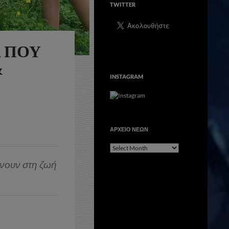
TWITTER
 ΠΟΥ
&
INSTAGRAM
ΑΡΧΕΙΟ ΝΕΩΝ
ΑΡΧΕΙΟ
ΝΕΩΝ
ρνουν στη ζωή