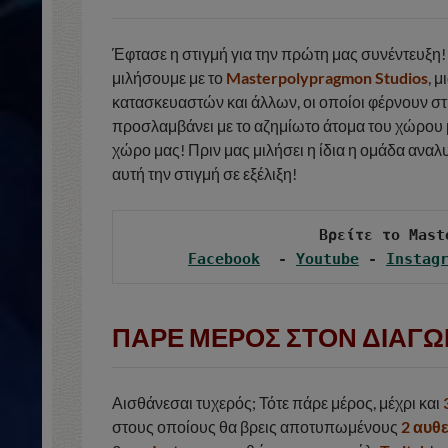
Έφτασε η στιγμή για την πρώτη μας συνέντευξη
μιλήσουμε με το
Masterpolypragmon Studios
, 
κατασκευαστών και άλλων, οι οποίοι φέρνουν στ
προσλαμβάνει με το αζημίωτο άτομα του χώρου μα
χώρο μας! Πριν μας μιλήσει η ίδια η ομάδα αναλυ
αυτή την στιγμή σε εξέλιξη!
Facebook
  - 
Youtube
 - 
Instag
ΠΑΡΕ ΜΕΡΟΣ ΣΤΟΝ ΔΙΑΓΩ
Αισθάνεσαι τυχερός; Τότε πάρε μέρος, μέχρι και
στους οποίους θα βρεις αποτυπωμένους
2 αυθ