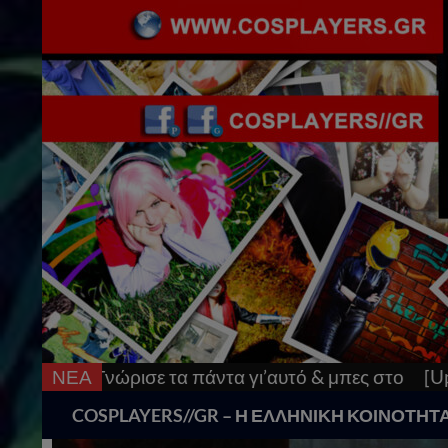
α πάντα γι’αυτό & μπες στο
ΝΕΑ
[Updated] AnimeCon: R
Search
COSPLAYERS//GR – Η ΕΛΛΗΝΙΚΗ ΚΟΙΝΟΤΗΤ