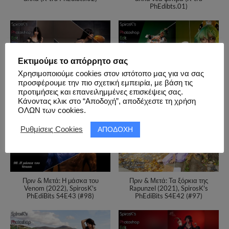
PhEdibts.01)
Εκτιμούμε το απόρρητο σας
Χρησιμοποιούμε cookies στον ιστότοπο μας για να σας
προσφέρουμε την πιο σχετική εμπειρία, με βάση τις
Πριν & Μετά: Η Μάγισσα και η
Πριν & Μετά: Η Sucrose και η
προτιμήσεις και επανειλημμένες επισκέψεις σας.
Κολοκύθα (2021), SpirosK's
επιστήμη (2022), SpirosK's
PhEdiBits S4E45 (#100)
PhEdiBits S4E44 (#99)
Κάνοντας κλικ στο “Αποδοχή”, αποδέχεστε τη χρήση
ΟΛΩΝ των cookies.
ΑΠΟΔΟΧΗ
Ρυθμίσεις Cookies
Πριν & Μετά: Η μάσκα του
Πριν & Μετά: Τα ξόρκια της
Venom (2022), SpirosK's
Rapunzel (2021), SpirosK's
PhEdiBits S4E43 (#98)
PhEdiBits S4E42 (#97)