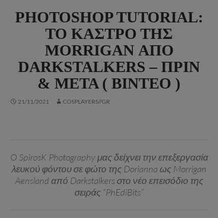
PHOTOSHOP TUTORIAL:
ΤΟ ΚΆΣΤΡΟ ΤΗΣ
MORRIGAN ΑΠΌ
DARKSTALKERS – ΠΡΙΝ
& ΜΕΤΆ ( ΒΊΝΤΕΟ )
21/11/2021
COSPLAYERS//GR
O SpirosK Photography μας δείχνει την επεξεργασία
λευκού φόντου σε φώτο της Dorianna ως Morrigan
Aensland από Darkstalkers στο νέο επεισόδιο της
σειράς “PhEdiBits”