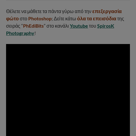
Θέλετε να μάθετε τα πάντα γύρω από την
επεξεργασία
φώτο
στο
Photoshop
; Δείτε κάτω
όλα τα επεισόδια
της
σειράς “
PhEdiBits
” στο κανάλι
Youtube
του
SpirosK
Photography
!