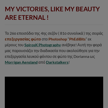
MY VICTORIES, LIKE MY BEAUTY
ARE ETERNAL !
Το 26ο επεισόδιο της 4ης σεζόν ( 81ο συνολικά ) της σειράς
επεξεργασίας φώτο
στο
Photoshop
“
PhEdiBits
” εκ
μέρους του
SpirosK Photography
ανέβηκε! Αυτή την φορά
μας παρουσιάζει την διαδικασία που ακολούθησε για την
επεξεργασία λευκού φόντου σε φώτο της Dorianna ως
Morrigan Aensland
από
Darkstalkers
!