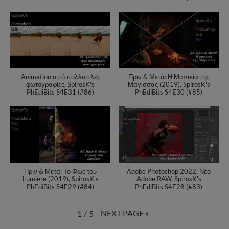
Animation από πολλαπλές
Πριν & Μετά: Η Μαντεία της
φωτογραφίες, SpirosK's
Μάγισσας (2019), SpirosK's
PhEdiBits S4E31 (#86)
PhEdiBits S4E30 (#85)
Πριν & Μετά: Το Φως του
Adobe Photoshop 2022: Νέο
Lumiere (2019), SpirosK's
Adobe RAW, SpirosK's
PhEdiBits S4E29 (#84)
PhEdiBits S4E28 (#83)
NEXT PAGE
»
1
/
5