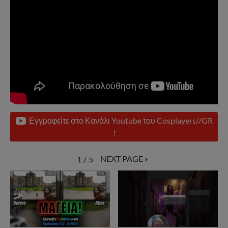
Εγγραφείτε στο Κανάλι Youtube του Cosplayers//GR
!
NEXT PAGE
»
1
/
5