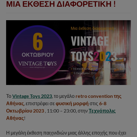
ΜΙΑ ΕΚΘΕΣΗ ΔΙΑΦΟΡΕΤΙΚΗ !
Το
Vintage Toys 2023
, το μεγάλο
retro convention της
Αθήνας
, επιστρέφει σε
φυσική μορφή
στις
6-8
Οκτωβρίου 2023
, 11:00 – 23:00, στην
Τεχνόπολις
Αθήνας
!
Η μεγάλη έκθεση παιχνιδιών μιας άλλης εποχής που έχει