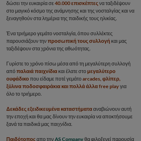
δώσει την ευκαιρία σε
40.000 επισκέπτες
να ταξιδέψουν
στο μαγικό κόσμο της ανάμνησης και της νοσταλγίας και να
ξεναγηθούν στα λημέρια της παιδικής τους ηλικίας.
Ένα τριήμερο γεμάτο νοσταλγία, όπου συλλέκτες
παρουσιάζουν την
προσωπική τους συλλογή
και μας
ταξιδέψουν στα χρόνια της αθωότητας.
Γυρίστε το χρόνο πίσω μέσα από τη μεγαλύτερη συλλογή
από
παλαιά παιχνίδια
και έλατε στο
μεγαλύτερο
ουφάδικο
που είδαμε ποτέ γεμάτο
arcades, φλίπερ,
ξύλινα ποδοσφαιράκια και πολλά άλλα free play
για
όλο το τριήμερο.
Δεκάδες εξειδικευμένα καταστήματα
αναβιώνουν αυτή
την εποχή και θα μας δίνουν την ευκαιρία να αποκτήσουμε
ξανά τα παιδικά μας παιχνίδια.
Παιδότοπος
απο την
AS Company
θα φιλοξενεί παρουσία