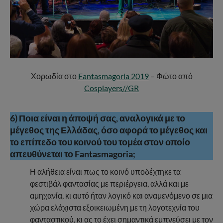
Χορωδία στο
Fantasmagoria 2019
– Φώτο από
Cosplayers//GR
6) Ποια είναι η άποψή σας, αναλογικά με το
μέγεθος της Ελλάδας, όσο αφορά το μέγεθος και
το επίπεδο του κοινού του τομέα στον οποίο
απευθύνεται το Fantasmagoria;
Η αλήθεια είναι πως το κοινό υποδέχτηκε τα
φεστιβάλ φαντασίας με περιέργεια, αλλά και με
αμηχανία, κι αυτό ήταν λογικό και αναμενόμενο σε μια
χώρα ελάχιστα εξοικειωμένη με τη λογοτεχνία του
φανταστικού, κι ας το έχει σημαντικά εμπνεύσει με τον