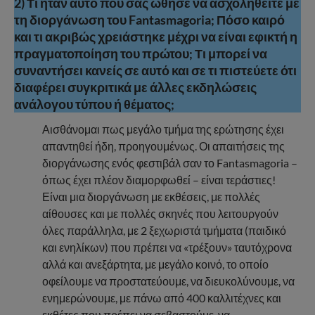
2) Τι ήταν αυτό που σας ώθησε να ασχοληθείτε με
τη διοργάνωση του Fantasmagoria; Πόσο καιρό
και τι ακριβώς χρειάστηκε μέχρι να είναι εφικτή η
πραγματοποίηση του πρώτου; Τι μπορεί να
συναντήσει κανείς σε αυτό και σε τι πιστεύετε ότι
διαφέρει συγκριτικά με άλλες εκδηλώσεις
ανάλογου τύπου ή θέματος;
Αισθάνομαι πως μεγάλο τμήμα της ερώτησης έχει
απαντηθεί ήδη, προηγουμένως. Οι απαιτήσεις της
διοργάνωσης ενός φεστιβάλ σαν το Fantasmagoria –
όπως έχει πλέον διαμορφωθεί – είναι τεράστιες!
Είναι μια διοργάνωση με εκθέσεις, με πολλές
αίθουσες και με πολλές σκηνές που λειτουργούν
όλες παράλληλα, με 2 ξεχωριστά τμήματα (παιδικό
και ενηλίκων) που πρέπει να «τρέξουν» ταυτόχρονα
αλλά και ανεξάρτητα, με μεγάλο κοινό, το οποίο
οφείλουμε να προστατεύουμε, να διευκολύνουμε, να
ενημερώνουμε, με πάνω από 400 καλλιτέχνες και
εκθέτες που πρέπει να σεβαστούμε, να