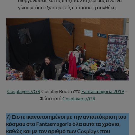
διοργανώσεις και τις επιζητά. Στο χέρι μας είναι να
γίνουμε όσο εξωστρεφείς επιτάσσει η συνθήκη.
Cosplayers//GR
Cosplay Booth στο
Fantasmagoria 2019
–
Φώτο από
Cosplayers//GR
7
) Είστε ικανοποιημένοι με την ανταπόκριση του
κόσμου στο Fantasmagoria όλα αυτά τα χρόνια,
καθώς και με τον αριθμό των Cosplays που