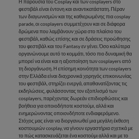
Η παρουσία του Cosplay και των cosplayers στο
φεστιβάλ είναι έντονη και αναντικατάστατη. Πέραν
των διαγωνισμών και της καθιερωμένης πια cosplay
parade, οι cosplayers συμμετέχουν και σε διάφορα
δρώμενα που λαμβάνουν χώρα στο πλαίσιο του
φεστιβάλ, καθώς επίσης και σε δράσεις προώθησης
του φεστιβάλ και του Fantasy εν γένει. Όσο καλύτερα
οργανώνουμε αυτό το κομμάτι, τόσο πιο δυναμική θα
μπορεί να είναι και η αξιοποίηση των cosplayers από
τη διοργάνωση. Η επίσημη κοινότητα των cosplayers
στην Ελλάδα είναι διαχρονικά χορηγός επικοινωνίας
του φεστιβάλ, στηρίζει ενεργά, απαθανατίζοντας τις
εκδηλώσεις, φυλάσσοντας τον εξοπλισμό των
cosplayers, παρέχοντας δωρεάν επιδιορθώσεις και
βοήθεια για οποιοδήποτε κοστούμι, αλλά και
ενημερώνοντας οποιονδήποτε ενδιαφερόμενο.
Στόχος μας είναι να διοργανωθεί μια μεγάλη έκθεση
κοστουμιών cosplay, να γίνουν εργαστήρια σχετικά με
το πώς κατασκευάζεται ένα κοστούμι αλλά και με το