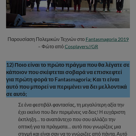
Παρουσίαση Πολεμικών Τεχνών στο
Fantasmagoria 2019
– Φώτο από
Cosplayers//GR
12) Ποιο είναι το πρώτο πράγμα που θα λέγατε σε
κάποιον που σκέφτεται σοβαρά να επισκεφτεί
για πρώτη φορά το Fantasmagoria; Και τι είναι
αυτό που μπορεί να περιμένει να δει μελλοντικά
σε αυτό;
Σε ένα φεστιβάλ φαντασίας, τη μεγαλύτερη αξία την
έχει εκείνο που δεν περιμένεις να δεις! Η ευχάριστη
έκπληξη… το αναπάντεχο που σου αλλάζει την
οπτική για τα πράγματα… αυτό που γνωρίζεις μια
στιγμή και είναι σαν να το γνώριζες από πάντα. Αυτό