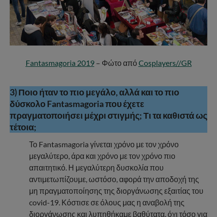
Fantasmagoria 2019
– Φώτο από
Cosplayers//GR
3) Ποιο ήταν το πιο μεγάλο, αλλά και το πιο
δύσκολο Fantasmagoria που έχετε
πραγματοποιήσει μέχρι στιγμής; Τι τα καθιστά ως
τέτοια;
Το Fantasmagoria γίνεται χρόνο με τον χρόνο
μεγαλύτερο, άρα και χρόνο με τον χρόνο πιο
απαιτητικό. Η μεγαλύτερη δυσκολία που
αντιμετωπίζουμε, ωστόσο, αφορά την αποδοχή της
μη πραγματοποίησης της διοργάνωσης εξαιτίας του
covid-19. Κόστισε σε όλους μας η αναβολή της
διοργάνωσης και λυπηθήκαμε βαθύτατα, όχι τόσο για