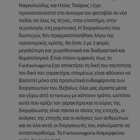
Ναγκολούδης και Ηλίας Τσιάρας ) έχει
προσανατολιστεί στο άνοιγμα του φεστιβάλ σε νέα
πεδία: σε όλες τις τέχνες, στην επιστήμη, στην
τεχνολογία, στη ρομποτική. Η διοργάνωση που
δυστυχώς δεν πραγματοποιήθηκε λόγω της
υγειονομικής κρίσης, θα ήταν 2 με 3 φορές
μεγαλύτερη και χωροθεσιακά και διαδραστικά και
θεματολογικά. Είναι πλέον εμφανές πως το
Fantasmagoria έχει αποκτήσει τη δική του ταυτότητα,
τον δικό του χαρακτήρα, επομένως είναι αδύνατο να
βασιστεί μόνο στα προσωπικά ενδιαφέροντα των
διοργανωτών του. Βεβαίως όλοι μας είμαστε μέσα
και γύρω από το fantasy με κάποιον τρόπο, ωστόσο
αυτό που ορίζει τον χαρακτήρα και το εύρος της
διοργάνωσης είναι πάντα οι τάσεις της εποχής, οι
ανάγκες της εποχής και οι ανάγκες των ανθρώπων
και σε όλα αυτά, οι διοργανωτές του, καλούμαστε να
ανταποκριθούμε. Το Fantasmagoria διαμορφώνει