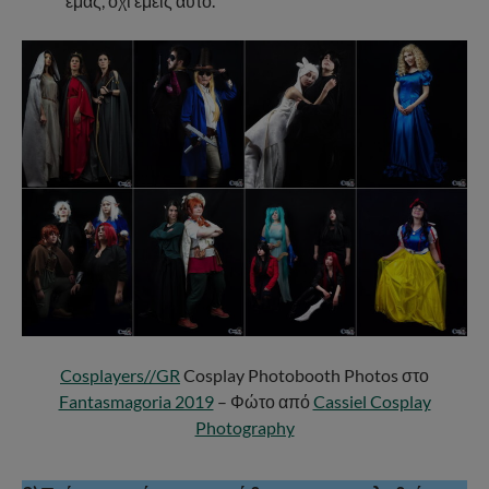
εμάς, όχι εμείς αυτό.
Cosplayers//GR
Cosplay Photobooth Photos στο
Fantasmagoria 2019
– Φώτο από
Cassiel Cosplay
Photography