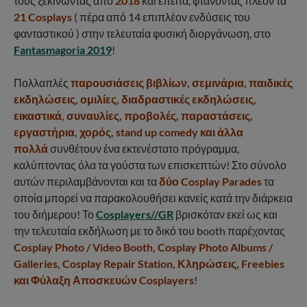
τους ξεκινώντας από
2018
και έπειτα, φτάνοντας πλέον τα
21 Cosplays
( πέρα από 14 επιπλέον ενδύσεις του
φανταστικού ) στην τελευταία φυσική διοργάνωση, στο
Fantasmagoria 2019
!
Πολλαπλές
παρουσιάσεις βιβλίων, σεμινάρια, παιδικές
εκδηλώσεις, ομιλίες, διαδραστικές εκδηλώσεις,
εικαστικά, συναυλίες, προβολές, παραστάσεις,
εργαστήρια, χορός, stand up comedy και άλλα
πολλά
συνθέτουν ένα εκτενέστατο πρόγραμμα,
καλύπτοντας όλα τα γούστα των επισκεπτών! Στο σύνολο
αυτών περιλαμβάνονται και τα
δύο Cosplay Parades
τα
οποία μπορεί να παρακολουθήσει κανείς κατά την διάρκεια
του διήμερου! Το
Cosplayers//GR
βρισκόταν εκεί ως και
την τελευταία εκδήλωση με το δικό του booth παρέχοντας
Cosplay Photo / Video Booth, Cosplay Photo Albums /
Galleries, Cosplay Repair Station, Κληρώσεις, Freebies
και Φύλαξη Αποσκευών Cosplayers
!