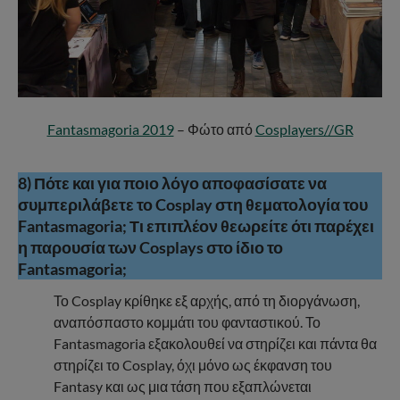
Fantasmagoria 2019
– Φώτο από
Cosplayers//GR
8) Πότε και για ποιο λόγο αποφασίσατε να
συμπεριλάβετε το Cosplay στη θεματολογία του
Fantasmagoria; Τι επιπλέον θεωρείτε ότι παρέχει
η παρουσία των Cosplays στο ίδιο το
Fantasmagoria;
Το Cosplay κρίθηκε εξ αρχής, από τη διοργάνωση,
αναπόσπαστο κομμάτι του φανταστικού. Το
Fantasmagoria εξακολουθεί να στηρίζει και πάντα θα
στηρίζει το Cosplay, όχι μόνο ως έκφανση του
Fantasy και ως μια τάση που εξαπλώνεται