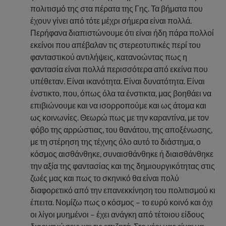
πολιτισμό της στα πέρατα της Γης. Τα βήματα που
έχουν γίνει από τότε μέχρι σήμερα είναι πολλά.
Περήφανα διαπιστώνουμε ότι είναι ήδη πάρα πολλοί
εκείνοι που απέβαλαν τις στερεοτυπικές περί του
φανταστικού αντιλήψεις, κατανοώντας πως η
φαντασία είναι πολλά περισσότερα από εκείνα που
υπέθεταν. Είναι ικανότητα. Είναι δυνατότητα. Είναι
ένστικτο, που, όπως όλα τα ένστικτα, μας βοηθάει να
επιβιώνουμε και να ισορροπούμε και ως άτομα και
ως κοινωνίες. Θεωρώ πως με την καραντίνα, με τον
φόβο της αρρώστιας, του θανάτου, της αποξένωσης,
με τη στέρηση της τέχνης όλο αυτό το διάστημα, ο
κόσμος αισθάνθηκε, συναισθάνθηκε ή διαισθάνθηκε
την αξία της φαντασίας και της δημιουργικότητας στις
ζωές μας και πως το σκηνικό θα είναι πολύ
διαφορετικό από την επανεκκίνηση του πολιτισμού κι
έπειτα. Νομίζω πως ο κόσμος – το ευρύ κοινό και όχι
οι λίγοι μυημένοι – έχει ανάγκη από τέτοιου είδους