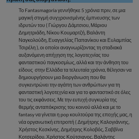
Το Fantasmagoria γεννήθηκε 5 χρόνια πριν, σε μια
μαγική στιγμή συγχρονισμένης έμπνευσης των
ιδρυτών του ( Γιώργου Δάμτσιου, Μάριου
Δημητριάδη, Νίκου Κουμαρτζή, Βαλάντη
Ναγκολούδη, Ευαγγελίας Παπανίκου και Ευλαμπίας
Τσιρέλη ), οι οποίοι αναγνωρίζοντας τη σταδιακά
αυξανόμενη απήχηση της λογοτεχνίας του
φανταστικού παγκοσμίως, αλλά και την άνθηση του
είδους στην Ελλάδα τα τελευταία χρόνια, θέλησαν να
δημιουργήσουν μια διοργάνωση που θα
συγκεντρώνει την αγάπη των ανθρώπων για τη
φανταστική λογοτεχνία και για το φανταστικό σε όλες
του τις εκφάνσεις. Με την ευτυχή συγκυρία της
θερμής ανταπόκρισης του κοινού αλλά και με το
fantasy να γίνεται η pop κουλτούρα της εποχής μας, η
νέα οργανωτική επιτροπή ( Δημήτρης Καλογιάννης,
Χρήστος Κεσκίνης, Δημήτρης Κολοβός, Σαββίνα
Κοτσερίδου, Χρήστος Κούτσιανος, Βαλάντης