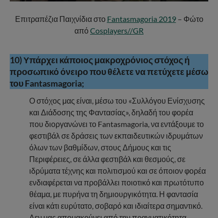
Επιτραπέζια Παιχνίδια στο
Fantasmagoria 2019
– Φώτο
από
Cosplayers//GR
10) Υπάρχει κάποιος μακροχρόνιος στόχος ή
προσωπικό όνειρο που θέλετε να πετύχετε μέσω
του Fantasmagoria;
Ο στόχος μας είναι, μέσω του «Συλλόγου Ενίσχυσης
και Διάδοσης της Φαντασίας», δηλαδή του φορέα
που διοργανώνει το Fantasmagoria, να εντάξουμε το
φεστιβάλ σε δράσεις των εκπαιδευτικών ιδρυμάτων
όλων των βαθμίδων, στους Δήμους και τις
Περιφέρειες, σε άλλα φεστιβάλ και θεσμούς, σε
ιδρύματα τέχνης και πολιτισμού και σε όποιον φορέα
ενδιαφέρεται να προβάλλει ποιοτικό και πρωτότυπο
θέαμα, με πυρήνα τη δημιουργικότητα. Η φαντασία
είναι κάτι ευρύτατο, σοβαρό και ιδιαίτερα σημαντικό.
Δεν μας απομακρύνει από την πραγματικότητα.