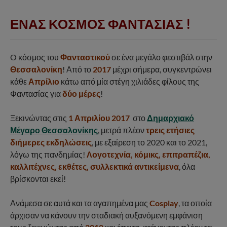
ΕΝΑΣ ΚΟΣΜΟΣ ΦΑΝΤΑΣΙΑΣ !
O κόσμος του
Φανταστικού
σε ένα μεγάλο φεστιβάλ στην
Θεσσαλονίκη
! Από το
2017
μέχρι σήμερα, συγκεντρώνει
κάθε
Απρίλιο
κάτω από μία στέγη χιλιάδες φίλους της
Φαντασίας για
δύο μέρες
!
Ξεκινώντας στις
1 Απριλίου 2017
στο
Δημαρχιακό
Μέγαρο Θεσσαλονίκης
, μετρά πλέον
τρεις ετήσιες
διήμερες εκδηλώσεις
, με εξαίρεση το 2020 και το 2021,
λόγω της πανδημίας!
Λογοτεχνία, κόμικς, επιτραπέζια,
καλλιτέχνες, εκθέτες, συλλεκτικά αντικείμενα
, όλα
βρίσκονται εκεί!
Ανάμεσα σε αυτά και τα αγαπημένα μας
Cosplay
, τα οποία
άρχισαν να κάνουν την σταδιακή αυξανόμενη εμφάνιση