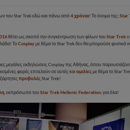
λων του Star Trek εδώ και πάνω από
4 χρόνια
! Το όνομα της;
Star 
016
θέτει ως σκοπό την συγκέντρωση των φίλων του
Star Trek
υ
λάδα! Το
Cosplay
με θέμα το Star Trek δεν θα μπορούσε φυσικά ν
ες μεγάλες εκδηλώσεις Cosplay της Αθήνας, όπου παρουσιάζου
Ορισμένες φορές επιτελούν σε αυτές και
ομιλίες
με θέμα το Star Tre
εξάρτητες
προβολές
Star Trek!
λη
, εκπρόσωπο του
Star Trek Hellenic Federation
, για όλα!