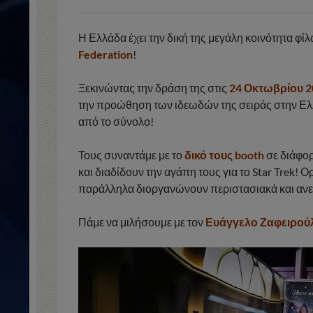
Η Ελλάδα έχει την δική της μεγάλη κοινότητα φί
Federation
!
Ξεκινώντας την δράση της στις
24 Οκτωβρίου 2
την προώθηση των ιδεωδών της σειράς στην Ελ
από το σύνολο!
Τους συναντάμε με το
δικό τους booth
σε διάφορ
και διαδίδουν την αγάπη τους για το Star Trek! 
παράλληλα διοργανώνουν περιστασιακά και αν
Πάμε να μιλήσουμε με τον
Ευάγγελο Ζαφειρού