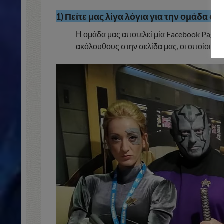
1) Πείτε μας λίγα λόγια για την ομάδα σ
Η ομάδα μας αποτελεί μία Facebook Page /
ακόλουθους στην σελίδα μας, οι οποίοι ενη