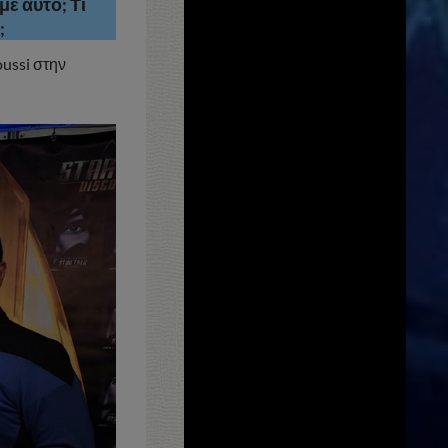
με αυτό; Τι
;
ussi στην