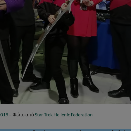
2019
– Φώτο από
Star Trek Hellenic Federation