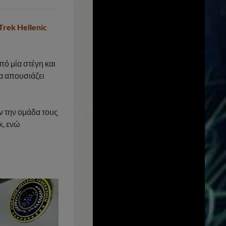
Trek Hellenic
πό μία στέγη και
α απουσιάζει
ν την ομάδα τους
k, ενώ