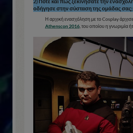
2) Πότε και πως ξεκινήσατε την ενασχόλη
οδήγησε στην σύσταση της ομάδας σας; 
Η αρχική ενασχόληση με το Cosplay άρχισε
Athenscon 2016
, του οποίου η γνωριμία ή