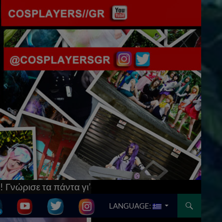
μπες στο
[Updated] AnimeCon: Run Thessaloniki V!
SKIP TO CONTENT
LANGUAGE: