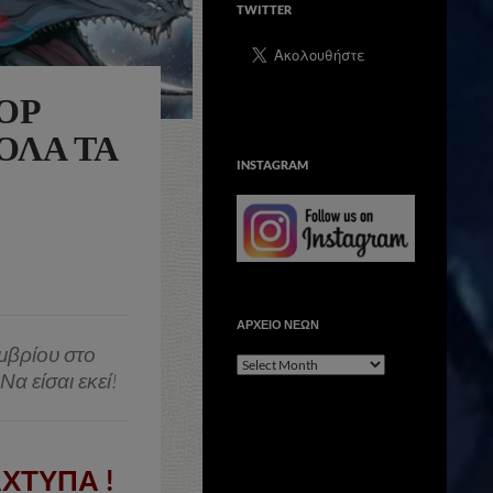
TWITTER
OP
ΌΛΑ ΤΑ
INSTAGRAM
ΑΡΧΕΙΟ ΝΕΩΝ
μβρίου στο
ΑΡΧΕΙΟ
α είσαι εκεί!
ΝΕΩΝ
ΝΑΧΤΥΠΑ
!