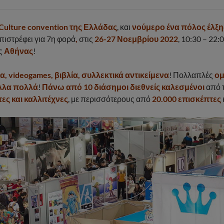
Culture convention της Ελλάδας
, και
νούμερο ένα πόλος έλξη
πιστρέφει για 7η φορά
,
στις
26-27 Νοεμβρίου 2022
, 10:30 – 22:
ς
Αθήνας
!
δια, videogames, βιβλία, συλλεκτικά αντικείμενα
! Πολλαπλές
ομ
άλλα πολλά
!
Πάνω από 10 διάσημοι διεθνείς καλεσμένοι
από τ
τες και καλλιτέχνες
, με περισσότερους από
20.000 επισκέπτες