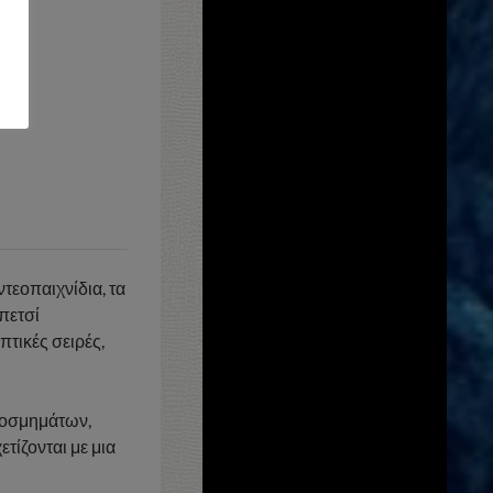
τεοπαιχνίδια, τα
 πετσί
τικές σειρές,
κοσμημάτων,
τίζονται με μια