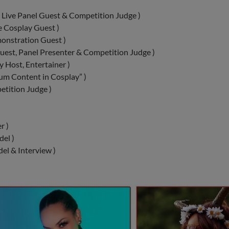
Live Panel Guest & Competition Judge )
 Cosplay Guest )
nstration Guest )
uest, Panel Presenter & Competition Judge )
 Host, Entertainer )
m Content in Cosplay” )
tition Judge )
r )
el )
l & Interview )