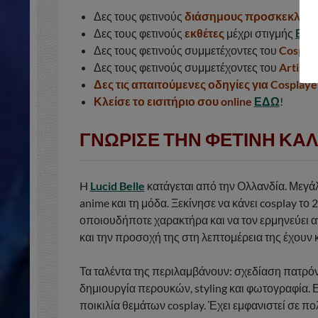
Δες τους φετινούς
διάσημους προσκεκλημ
Δες τους φετινούς
εκθέτες
μέχρι στιγμής
ΕΔ
Δες τους φετινούς συμμετέχοντες του
Cosplay
Δες τους φετινούς συμμετέχοντες του
Artist A
Δες τις απαιτούμενες οδηγίες για Cosplaye
Κλείσε το εισιτήριο σου online
ΕΔΩ
!
ΓΝΩΡΙΣΕ ΤΗΝ ΦΕΤΙΝΗ ΚΑ
H
Lucid Belle
κατάγεται από την Ολλανδία. Μεγάλ
anime και τη μόδα. Ξεκίνησε να κάνει cosplay το 
οποιουδήποτε χαρακτήρα και να τον ερμηνεύει α
και την προσοχή της στη λεπτομέρεια της έχουν κ
Τα ταλέντα της περιλαμβάνουν: σχεδίαση πατρό
δημιουργία περουκών, styling και φωτογραφία. Ε
ποικιλία θεμάτων cosplay. Έχει εμφανιστεί σε 