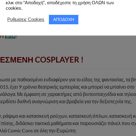
κλικ στο “Αποδοχή”, αποδέχεστε τη χρήση ΟΛΩΝ των
ένους
μέχρι στιγμής
ΕΔΩ
!
cookies.
Ω
!
ΑΠΟΔΟΧΗ
Ρυθμίσεις Cookies
 Alley
μέχρι στιγμής
ΕΔΩ
!
lley
μέχρι στιγμής
ΕΔΩ
!
rs
ΕΔΩ
!
ΛΕΣΜΕΝΗ COSPLAYER
!
ωσε με παθιασμένο ενδιαφέρον για το είδος της φαντασίας, τα βιν
2015, έχει 9 χρόνια θεατρικής εμπειρίας και μπορεί να μπαίνει στο
νάλογα. Με έμφαση σε χαρακτήρες από βιντεοπαιχνίδια και τηλεοπ
ερδίσει διεθνή αναγνώριση και βραβεία για την δεξιοτεχνία της.
ν, ράψιμο και κατασκευή ρούχων, κατασκευή όπλων, κατασκευή 
πίσης, διδάσκει τακτικά μαθήματα και παρουσιάζει πάνελ που σχε
πολλά Comic Cons σε όλη την Ευρώπη: