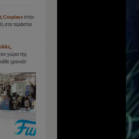
ς Cosplays
στην
00, στο τεράστιο
ιλίες,
ον χώρο της
κάθε χρονιά!