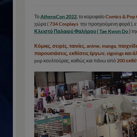
Το
AthensCon 2022
, το κορυφαίο
Comics & Pop 
χώρα (
734 Cosplays
την προηγούμενη φορά ), ε
Κλειστό Παλαιού Φαλήρου ( Tae Kwon Do )
τη
Κόμικς, σειρές, ταινίες, anime, manga, παιχνί
παρουσιάσεις, εκθέσεις έργων, signings και 
pop κουλτούρας, καθώς και πάνω από
200 εκθέ