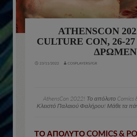
ATHENSCON 202
CULTURE CON, 26-2
ΔΡΏΜΕΝΑ
23/11/2022
COSPLAYERS//GR
AthensCon 2022! Το απόλυτο Comics &
Κλειστό Παλαιού Φαλήρου! Μάθε τα πάντα 
ΤΟ ΑΠΟΛΥΤΟ COMICS & P