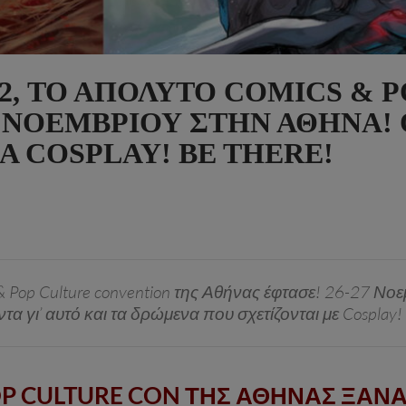
2, ΤΟ ΑΠΌΛΥΤΟ COMICS & P
7 ΝΟΕΜΒΡΊΟΥ ΣΤΗΝ ΑΘΉΝΑ! 
 COSPLAY! BE THERE!
 Pop Culture convention της Αθήνας έφτασε! 26-27 Νοε
γι’ αυτό και τα δρώμενα που σχετίζονται με Cosplay! Ν
OP CULTURE CON ΤΗΣ ΑΘΗΝΑΣ ΞΑ