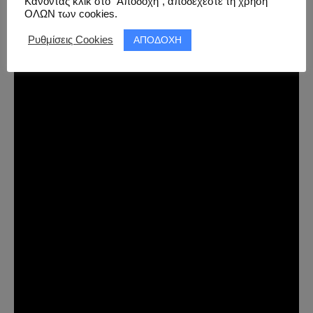
Κάνοντας κλικ στο “Αποδοχή”, αποδέχεστε τη χρήση
Η βασική μας διαφορά; Ότι εγώ είμαι και 666 lvl στο
ΟΛΩΝ των cookies.
Call of Duty!
ΑΠΟΔΟΧΗ
Ρυθμίσεις Cookies