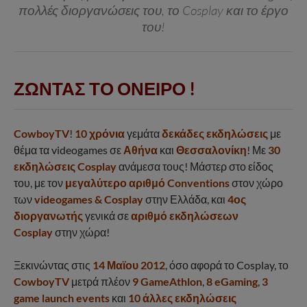
πολλές διοργανώσεις του, το Cosplay και το έργο
του!
ΖΩΝΤΑΣ ΤΟ ΟΝΕΙΡΟ !
CowboyTV
!
10 χρόνια
γεμάτα
δεκάδες εκδηλώσεις
με
θέμα τα videogames σε
Αθήνα
και
Θεσσαλονίκη
! Με
30
εκδηλώσεις Cosplay
ανάμεσα τους! Μάστερ στο είδος
του, με τον
μεγαλύτερο αριθμό Conventions
στον χώρο
των
videogames & Cosplay
στην Ελλάδα, και
4ος
διοργανωτής
γενικά σε
αριθμό εκδηλώσεων
Cosplay
στην χώρα!
Ξεκινώντας στις
14 Μαϊου 2012
, όσο αφορά το Cosplay, το
CowboyTV
μετρά πλέον
9 GameAthlon
,
8 eGaming
,
3
game launch events
και
10 άλλες εκδηλώσεις