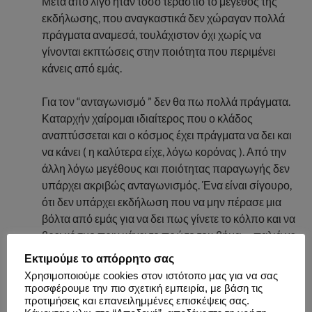
Μετά από λίγο ήταν τόσο τεράστιο το μέγεθος της
εκδήλωσης, που αναγκαστικά δεν χώραγαν πολλά
πράγματα αναμεσά, τουλάχιστον όχι χωρίς να
γίνονται εκπτώσεις στην ποιότητα που περιμένει
κάνεις από εμάς.
Για τον “ανταγωνισμό ” δεν θα πω πολλά πράγματα.
Καταρχήν χαίρομαι ιδιαίτερος που ο κλάδος
αναπτύσσεται και ο κόσμος έχει πράγματα να δει και
να κάνει ( η καλύτερα είχε, λόγω κορόνας ). Από την
άλλη λόγω μεγέθους και ποιότητας παραγωγής δεν
υπάρχει ακριβώς ανταγωνισμός. Ένα είναι σίγουρο,
ότι δεν υπάρχει εκδήλωση που να μην πέρασε μια
βόλτα από εμάς για να δει πως γίνετε το κόλπο και να
βρει κόσμο πριν κάνει το πρώτο του βήμα … παλιά με
ενοχλούσε δεν θα πω ψέματά, πλέον το βλέπω ως
Εκτιμούμε το απόρρητο σας
κομπλιμέντο και επιπλέον συνεργίες για τους
Χρησιμοποιούμε cookies στον ιστότοπο μας για να σας
συνεργάτες μας.
προσφέρουμε την πιο σχετική εμπειρία, με βάση τις
προτιμήσεις και επανειλημμένες επισκέψεις σας.