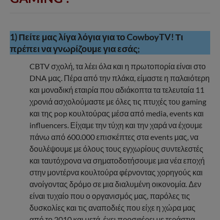
1) Πείτε μας λίγα λόγια για το CowboyTV! Τι
πρέπει να γνωρίζουμε για εσάς;
CBTV σχολή, τα λέει όλα και η πρωτοπορία είναι στο
DNA μας. Πέρα από την πλάκα, είμαστε η παλαιότερη
και μοναδική εταιρία που αδιάκοπτα τα τελευταία 11
χρονιά ασχολούμαστε με όλες τις πτυχές του gaming
και της pop κουλτούρας μέσα από media, events και
influencers. Είχαμε την τύχη και την χαρά να έχουμε
πάνω από 600.000 επισκέπτες στα events μας, να
δουλέψουμε με όλους τους εγχωρίους συντελεστές
και ταυτόχρονα να σηματοδοτήσουμε μια νέα εποχή
στην μοντέρνα κουλτούρα φέρνοντας χορηγούς και
ανοίγοντας δρόμο σε μια διαλυμένη οικονομία. Δεν
είναι τυχαίο που ο οργανισμός μας, παρόλες τις
δυσκολίες και τις αναποδιές που είχε η χώρα μας
από το 2010 και μετά, έχει προσφέρει με τεράστια