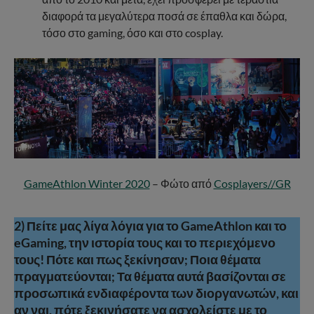
διαφορά τα μεγαλύτερα ποσά σε έπαθλα και δώρα,
τόσο στο gaming, όσο και στο cosplay.
GameAthlon Winter 2020
– Φώτο από
Cosplayers//GR
2) Πείτε μας λίγα λόγια για το GameAthlon και το
eGaming, την ιστορία τους και το περιεχόμενο
τους! Πότε και πως ξεκίνησαν; Ποια θέματα
πραγματεύονται; Τα θέματα αυτά βασίζονται σε
προσωπικά ενδιαφέροντα των διοργανωτών, και
αν ναι, πότε ξεκινήσατε να ασχολείστε με το