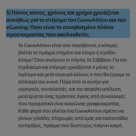
5) Πόσος κόπος, χρόνος και χρήμα χρειάζεται
συνήθως για το στήσιμο του GameAthlon και του
eGaming; Ποιο είναι το συνηθισμένο πλάνο
προετοιμασίας που ακολουθείτε;
To GameAthlon είναι σαν παγόβουνο, ο κόσμος
βλέπει το πράγμα στημένο και έτοιμο ή σχεδόν
έτοιμο! Όταν ανοίγουν οι πόρτες το Σάββατο. Για τον
σχεδιασμό και στήσιμο χρειάζονται 4 μήνες το
λιγότερο και μετά σιγουρά άλλους 6 που θα έχουμε τα
απόνερα του event. Πέρα από το κυνήγι για
χορηγούς, συντελεστές, και την ασφαλή εκτέλεση,
μετά έρχεται ένας τεράστιος όγκος από συναλλαγές
που πραγματικά είναι κυκεώνας γραφειοκρατίας.
Κάθε φορά που γίνεται ένα GameAthlon πρέπει να
γίνουν χιλιάδες πληρωμές από εμάς και εκατοντάδες
εισπράξεις, πράγμα που δυστυχώς παίρνει καιρό.