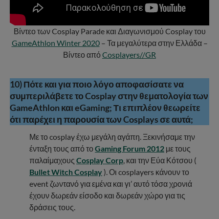
Βίντεο των Cosplay Parade και Διαγωνισμού Cosplay του
GameAthlon Winter 2020
– Τα μεγαλύτερα στην Ελλάδα –
Βίντεο από
Cosplayers//GR
10) Πότε και για ποιο λόγο αποφασίσατε να
συμπεριλάβετε το Cosplay στην θεματολογία των
GameAthlon και eGaming; Τι επιπλέον θεωρείτε
ότι παρέχει η παρουσία των Cosplays σε αυτά;
Με το cosplay έχω μεγάλη αγάπη. Ξεκινήσαμε την
ένταξη τους από το
Gaming Forum 2012
με τους
παλαίμαχους
Cosplay Corp
, και την Εύα Κότσου (
Bullet Witch Cosplay
). Οι cosplayers κάνουν το
event ζωντανό για εμένα και γι’ αυτό τόσα χρονιά
έχουν δωρεάν είσοδο και δωρεάν χώρο για τις
δράσεις τους.