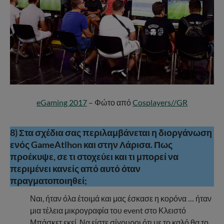
eGaming 2017
– Φώτο από
Cosplayers//GR
8) Στα σχέδια σας περιλαμβάνεται η διοργάνωση
ενός GameAtlhon και στην Λάρισα. Πως
προέκυψε, σε τι στοχεύει και τι μπορεί να
περιμένει κανείς από αυτό όταν
πραγματοποιηθεί;
Ναι, ήταν όλα έτοιμά και μας έσκασε η κορόνα … ήταν
μια τέλεια μικρογραφία του event στο Κλειστό
Μπάσκετ εκεί. Να είστε σίγουροι ότι με το καλό θα το