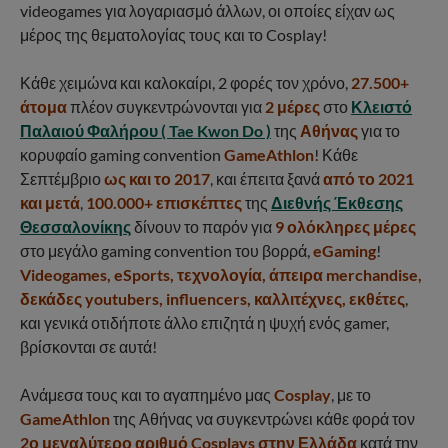
videogames για λογαριασμό άλλων, οι οποίες είχαν ως
μέρος της θεματολογίας τους και το Cosplay!
Κάθε χειμώνα και καλοκαίρι, 2 φορές τον χρόνο,
27.500+
άτομα
πλέον συγκεντρώνονται για
2 μέρες
στο
Κλειστό
Παλαιού Φαλήρου ( Tae Kwon Do )
της
Αθήνας
για το
κορυφαίο gaming convention
GameAthlon
! Κάθε
Σεπτέμβριο
ως και το 2017
, και έπειτα ξανά
από το 2021
και μετά
,
100.000+ επισκέπτες
της
Διεθνής Έκθεσης
Θεσσαλονίκης
δίνουν το παρόν για
9 ολόκληρες μέρες
στο μεγάλο gaming convention του βορρά,
eGaming
!
Videogames, eSports, τεχνολογία, άπειρα merchandise,
δεκάδες youtubers, influencers, καλλιτέχνες, εκθέτες
,
και γενικά οτιδήποτε άλλο επιζητά η ψυχή ενός gamer,
βρίσκονται σε αυτά!
Ανάμεσα τους και το αγαπημένο μας
Cosplay
, με το
GameAthlon
της Αθήνας να συγκεντρώνει κάθε φορά τον
2ο μεγαλύτερο αριθμό Cosplays στην Ελλάδα
κατά την