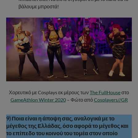
βάλουμε μπροστά!
Χορευτικό με Cosplays εκ μέρους των
The FullHouse
στο
GameAthlon Winter 2020
– Φώτο από
Cosplayers//GR
9)
Ποια είναι η άποψη σας, αναλογικά με το
μέγεθος της Ελλάδας, όσο αφορά το μέγεθος και
το επίπεδο του κοινού του τομέα στον οποίο