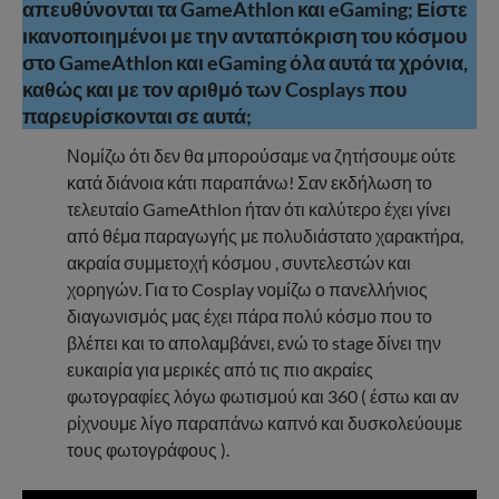
απευθύνονται τα
GameAthlon και
eGaming; Είστε
ικανοποιημένοι με την ανταπόκριση του κόσμου
στο
GameAthlon και
eGaming όλα αυτά τα χρόνια,
καθώς και με τον αριθμό των Cosplays που
παρευρίσκονται σε αυτά;
Νομίζω ότι δεν θα μπορούσαμε να ζητήσουμε ούτε
κατά διάνοια κάτι παραπάνω! Σαν εκδήλωση το
τελευταίο GameAthlon ήταν ότι καλύτερο έχει γίνει
από θέμα παραγωγής με πολυδιάστατο χαρακτήρα,
ακραία συμμετοχή κόσμου , συντελεστών και
χορηγών. Για το Cosplay νομίζω ο πανελλήνιος
διαγωνισμός μας έχει πάρα πολύ κόσμο που το
βλέπει και το απολαμβάνει, ενώ το stage δίνει την
ευκαιρία για μερικές από τις πιο ακραίες
φωτογραφίες λόγω φωτισμού και 360 ( έστω και αν
ρίχνουμε λίγο παραπάνω καπνό και δυσκολεύουμε
τους φωτογράφους ).