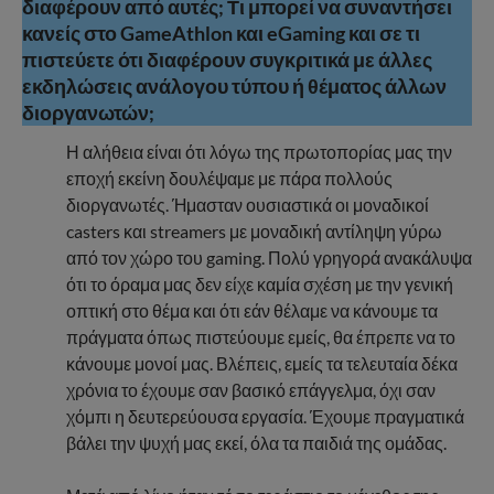
διαφέρουν από αυτές; Τι μπορεί να συναντήσει
κανείς στο GameAthlon και eGaming και σε τι
πιστεύετε ότι διαφέρουν συγκριτικά με άλλες
εκδηλώσεις ανάλογου τύπου ή θέματος άλλων
διοργανωτών;
Η αλήθεια είναι ότι λόγω της πρωτοπορίας μας την
εποχή εκείνη δουλέψαμε με πάρα πολλούς
διοργανωτές. Ήμασταν ουσιαστικά οι μοναδικοί
casters και streamers με μοναδική αντίληψη γύρω
από τον χώρο του gaming. Πολύ γρηγορά ανακάλυψα
ότι το όραμα μας δεν είχε καμία σχέση με την γενική
οπτική στο θέμα και ότι εάν θέλαμε να κάνουμε τα
πράγματα όπως πιστεύουμε εμείς, θα έπρεπε να το
κάνουμε μονοί μας. Βλέπεις, εμείς τα τελευταία δέκα
χρόνια το έχουμε σαν βασικό επάγγελμα, όχι σαν
χόμπι η δευτερεύουσα εργασία. Έχουμε πραγματικά
βάλει την ψυχή μας εκεί, όλα τα παιδιά της ομάδας.