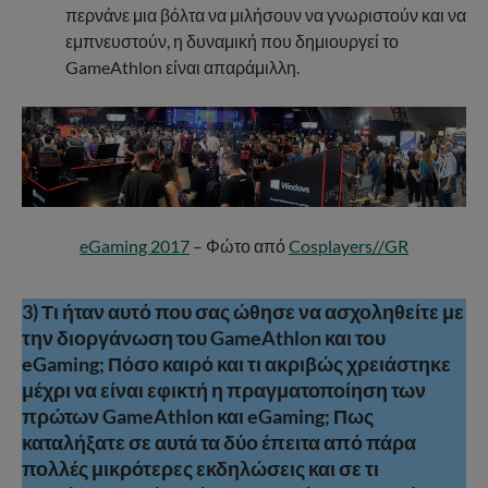
περνάνε μια βόλτα να μιλήσουν να γνωριστούν και να
εμπνευστούν, η δυναμική που δημιουργεί το
GameAthlon είναι απαράμιλλη.
eGaming 2017
– Φώτο από
Cosplayers//GR
3) Τι ήταν αυτό που σας ώθησε να ασχοληθείτε με
την διοργάνωση του GameAthlon και του
eGaming; Πόσο καιρό και τι ακριβώς χρειάστηκε
μέχρι να είναι εφικτή η πραγματοποίηση των
πρώτων GameAthlon και eGaming; Πως
καταλήξατε σε αυτά τα δύο έπειτα από πάρα
πολλές μικρότερες εκδηλώσεις και σε τι