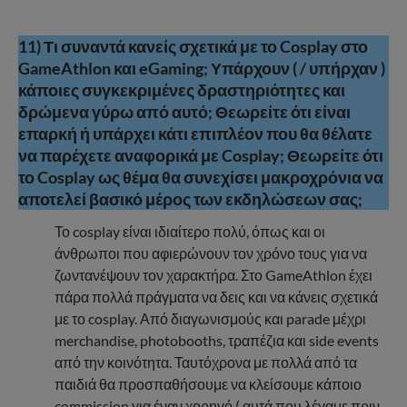
11) Τι συναντά κανείς σχετικά με το Cosplay στο
GameAthlon και eGaming; Υπάρχουν ( / υπήρχαν )
κάποιες συγκεκριμένες δραστηριότητες και
δρώμενα γύρω από αυτό; Θεωρείτε ότι είναι
επαρκή ή υπάρχει κάτι επιπλέον που θα θέλατε
να παρέχετε αναφορικά με Cosplay; Θεωρείτε ότι
το Cosplay ως θέμα θα συνεχίσει μακροχρόνια να
αποτελεί βασικό μέρος των εκδηλώσεων σας;
Το cosplay είναι ιδιαίτερο πολύ, όπως και οι
άνθρωποι που αφιερώνουν τον χρόνο τους για να
ζωντανέψουν τον χαρακτήρα. Στο GameAthlon έχει
πάρα πολλά πράγματα να δεις και να κάνεις σχετικά
με το cosplay. Από διαγωνισμούς και parade μέχρι
merchandise, photobooths, τραπέζια και side events
από την κοινότητα. Ταυτόχρονα με πολλά από τα
παιδιά θα προσπαθήσουμε να κλείσουμε κάποιο
commission για έναν χορηγό ( αυτά που λέγαμε πριν