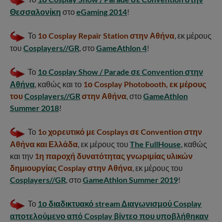
Θεσσαλονίκη
στο
eGaming 2014
!
Το
1ο Cosplay Repair Station στην Αθήνα
, εκ μέρους
του
Cosplayers//GR
, στο
GameAthlon 4
!
Το
1ο Cosplay Show / Parade σε Convention στην
Αθήνα
, καθώς και το
1ο Cosplay Photobooth, εκ μέρους
του
Cosplayers//GR
στην Αθήνα
, στο
GameAthlon
Summer 2018
!
Το
1o χορευτικό με Cosplays σε Convention στην
Αθήνα και Ελλάδα
, εκ μέρους του
The FullHouse
, καθώς
και την
1η παροχή δυνατότητας γνωριμίας υλικών
δημιουργίας Cosplay στην Αθήνα
, εκ μέρους του
Cosplayers//GR
, στο
GameAthlon Summer 2019
!
Το
1ο διαδικτυακό stream Διαγωνισμού Cosplay
αποτελούμενο από Cosplay βίντεο που υποβλήθηκαν