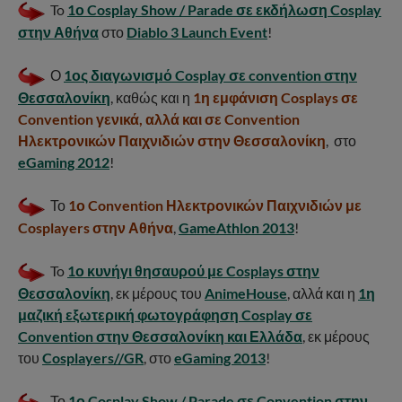
To
1ο Cosplay Show / Parade σε εκδήλωση Cosplay
στην Αθήνα
στο
Diablo 3 Launch Event
!
Ο
1ος διαγωνισμό Cosplay σε convention στην
Θεσσαλονίκη
, καθώς και η
1η εμφάνιση Cosplays σε
Convention γενικά, αλλά και σε Convention
Ηλεκτρονικών Παιχνιδιών στην Θεσσαλονίκη
, στο
eGaming 2012
!
Το
1ο Convention Ηλεκτρονικών Παιχνιδιών με
Cosplayers στην Αθήνα
,
GameAthlon 2013
!
To
1ο κυνήγι θησαυρού με Cosplays στην
Θεσσαλονίκη
, εκ μέρους του
AnimeHouse
, αλλά και η
1η
μαζική εξωτερική φωτογράφηση Cosplay σε
Convention στην Θεσσαλονίκη και Ελλάδα
, εκ μέρους
του
Cosplayers//GR
, στο
eGaming 2013
!
Το
1ο Cosplay Show / Parade σε Convention στην