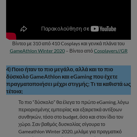
Βίντεο με 310 από 410 Cosplays και γενικά πλάνα του
GameAthlon Winter 2020
– Βίντεο από
Cosplayers//GR
4) Ποιο ήταν το πιο μεγάλο, αλλά και το πιο
δύσκολο GameAthlon και eGaming που έχετε
πραγματοποιήσει μέχρι στιγμής; Τι τα καθιστά ως
τέτοια;
Το πιο “δύσκολο” θα έλεγα το πρώτο eGaming, λόγω
περιορισμένης εμπειρίας και εξαιρετικά αντίξοων
συνθηκών, τόσο στο budget, όσο και στον ίδιο τον
χώρο. Σαν βαθμός δυσκολίας σίγουρα το
Gameathlon Winter 2020, μιλάμε για πραγματικό