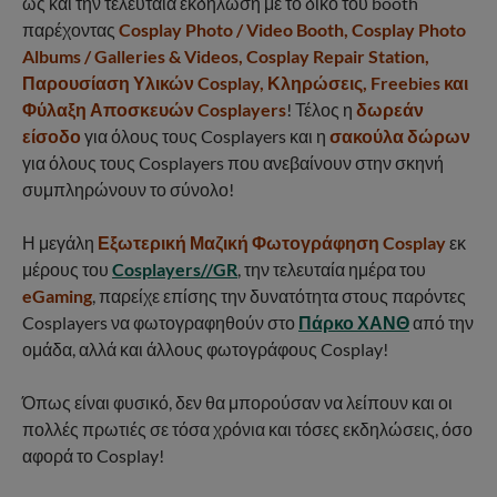
ως και την τελευταία εκδήλωση με το δικό του booth
παρέχοντας
Cosplay Photo / Video Booth, Cosplay Photo
Albums / Galleries & Videos, Cosplay Repair Station,
Παρουσίαση Υλικών Cosplay, Κληρώσεις, Freebies και
Φύλαξη Αποσκευών Cosplayers
! Τέλος η
δωρεάν
είσοδο
για όλους τους Cosplayers και η
σακούλα δώρων
για όλους τους Cosplayers που ανεβαίνουν στην σκηνή
συμπληρώνουν το σύνολο!
Η μεγάλη
Εξωτερική Μαζική Φωτογράφηση Cosplay
εκ
μέρους του
Cosplayers//GR
, την τελευταία ημέρα του
eGaming
, παρείχε επίσης την δυνατότητα στους παρόντες
Cosplayers να φωτογραφηθούν στο
Πάρκο ΧΑΝΘ
από την
ομάδα, αλλά και άλλους φωτογράφους Cosplay!
Όπως είναι φυσικό, δεν θα μπορούσαν να λείπουν και οι
πολλές πρωτιές σε τόσα χρόνια και τόσες εκδηλώσεις, όσο
αφορά το Cosplay!