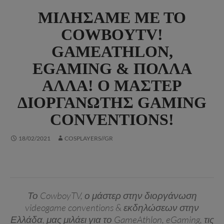
ΜΙΛΉΣΑΜΕ ΜΕ ΤΟ
COWBOYTV!
GAMEATHLON,
EGAMING & ΠΟΛΛΆ
ΆΛΛΑ! Ο ΜΆΣΤΕΡ
ΔΙΟΡΓΑΝΩΤΉΣ GAMING
CONVENTIONS!
18/02/2021
COSPLAYERS//GR
Το CowboyTV, ο μάστερ στην διοργάνωση
videogame conventions & εκδηλώσεων στην
Ελλάδα, μας μιλάει για το GameAthlon, eGaming, τις