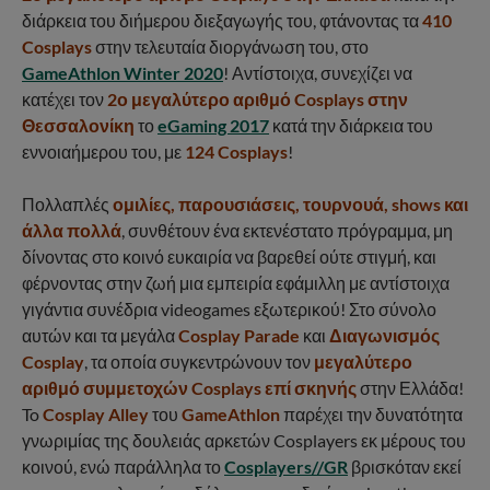
διάρκεια του διήμερου διεξαγωγής του, φτάνοντας τα
410
Cosplays
στην τελευταία διοργάνωση του, στο
GameAthlon Winter 2020
! Αντίστοιχα, συνεχίζει να
κατέχει τον
2ο μεγαλύτερο αριθμό Cosplays στην
Θεσσαλονίκη
το
eGaming 2017
κατά την διάρκεια του
εννοιαήμερου του, με
124 Cosplays
!
Πολλαπλές
ομιλίες, παρουσιάσεις, τουρνουά, shows και
άλλα πολλά
, συνθέτουν ένα εκτενέστατο πρόγραμμα, μη
δίνοντας στο κοινό ευκαιρία να βαρεθεί ούτε στιγμή, και
φέρνοντας στην ζωή μια εμπειρία εφάμιλλη με αντίστοιχα
γιγάντια συνέδρια videogames εξωτερικού! Στο σύνολο
αυτών και τα μεγάλα
Cosplay Parade
και
Διαγωνισμός
Cosplay
, τα οποία συγκεντρώνουν τον
μεγαλύτερο
αριθμό συμμετοχών Cosplays επί σκηνής
στην Ελλάδα!
To
Cosplay Alley
του
GameAthlon
παρέχει την δυνατότητα
γνωριμίας της δουλειάς αρκετών Cosplayers εκ μέρους του
κοινού, ενώ παράλληλα το
Cosplayers//GR
βρισκόταν εκεί