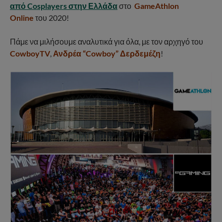
από Cosplayers στην Ελλάδα
στο
GameAthlon
Online
του 2020!
Πάμε να μιλήσουμε αναλυτικά για όλα, με τον αρχηγό του
CowboyTV
,
Ανδρέα “Cowboy” Δερδεμέζη
!