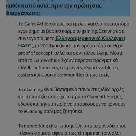
καθένα από αυτά, πριν την πρώτη σας
διοργάνωση;
Το GameAthlon όπως και εμείς είναι ένα πρωτοπόρο
εγχείρημα με βασικό κορμό το gaming. Ξεκίνησε σε
συνεργασία με το
Ελληνοαμερικανικό Κολλέγιο (
HAEC )
το 2013 και άνοιξε τον δρόμο τόσο σε θέμα
proof of concept, αλλά και σαν πόλος έλξης. Μέσα
από το GameAthlon έχουν περάσει πραγματικά
ΟΛΟΙ… influencers, cosplayers, eSports athletes,
casters και φυσικά communities όπως εσείς.
To eGaming είναι βασισμένο πάνω στις ιδίες αρχές
και η επιτυχία που είχε το πρώτο Gameathlon μας
έδωσε και την εμπειρία να μπορέσουμε να κάνουμε
το eGaming όταν μας ζητήθηκε.
To networking είναι επίσης ένα από τα μοναδικά του
πλεονεκτήματα, αφού όπως είπαμε και πριν, όλοι