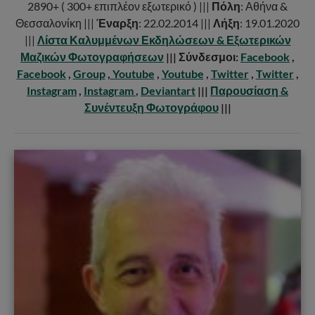
2890+ ( 300+ επιπλέον εξωτερικό ) |||
Πόλη
: Αθήνα &
Θεσσαλονίκη |||
Έναρξη
: 22.02.2014 |||
Λήξη
: 19.01.2020
|||
Λίστα Καλυμμένων Εκδηλώσεων & Εξωτερικών
Μαζικών Φωτογραφήσεων
|||
Σύνδεσμοι:
Facebook
,
Facebook
,
Group
,
Youtube
,
Youtube
,
Twitter
,
Twitter
,
Instagram
,
Instagram
,
Deviantart
|||
Παρουσίαση &
Συνέντευξη Φωτογράφου
|||