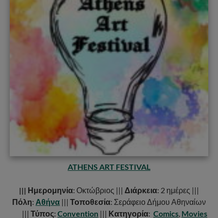
ATHENS ART FESTIVAL
||| Ημερομηνία
: Οκτώβριος |||
Διάρκεια
: 2 ημέρες |||
Πόλη
:
Αθήνα
|||
Τοποθεσία
: Σεράφειο Δήμου Αθηναίων
|||
Τύπος
:
Convention
|||
Κατηγορία
:
Comics
,
Movies