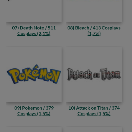
07) Death Note / 511
08) Bleach / 413 Cosplays
Cosplays (2,1%)
(1,7%)
09) Pokemon / 379
10) Attack on Titan / 374
Cosplays (1,5%)
Cosplays (1,5%)