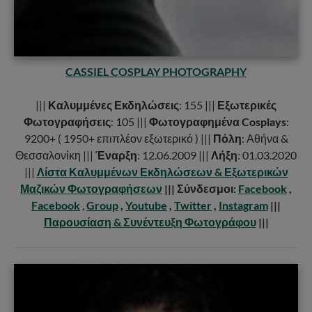
CASSIEL COSPLAY PHOTOGRAPHY
|||
Καλυμμένες Εκδηλώσεις
: 155 |||
Εξωτερικές
Φωτογραφήσεις
: 105 |||
Φωτογραφημένα Cosplays
:
9200+ ( 1950+ επιπλέον εξωτερικό ) |||
Πόλη
: Αθήνα &
Θεσσαλονίκη |||
Έναρξη
: 12.06.2009 |||
Λήξη
: 01.03.2020
|||
Λίστα Καλυμμένων Εκδηλώσεων & Εξωτερικών
Μαζικών Φωτογραφήσεων
|||
Σύνδεσμοι:
Facebook
,
Facebook
,
Group
,
Youtube
,
Twitter
,
Instagram
|||
Παρουσίαση & Συνέντευξη Φωτογράφου
|||