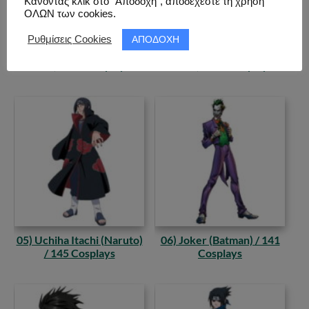
Κάνοντας κλικ στο “Αποδοχή”, αποδέχεστε τη χρήση
ΟΛΩΝ των cookies.
ΑΠΟΔΟΧΗ
Ρυθμίσεις Cookies
03) Amane Misa (Death
04) Ken Kaneki (Tokyo
Note) / 191 Cosplays
Ghoul) / 160 Cosplays
05) Uchiha Itachi (Naruto)
06) Joker (Batman) / 141
/ 145 Cosplays
Cosplays