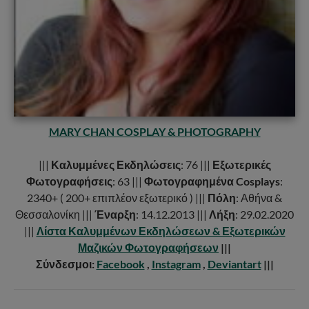
MARY CHAN COSPLAY & PHOTOGRAPHY
|||
Καλυμμένες Εκδηλώσεις
: 76 |||
Εξωτερικές
Φωτογραφήσεις
: 63 |||
Φωτογραφημένα Cosplays
:
2340+ ( 200+ επιπλέον εξωτερικό ) |||
Πόλη
: Αθήνα &
Θεσσαλονίκη |||
Έναρξη
: 14.12.2013 |||
Λήξη
: 29.02.2020
|||
Λίστα Καλυμμένων Εκδηλώσεων & Εξωτερικών
Μαζικών Φωτογραφήσεων
|||
Σύνδεσμοι:
Facebook
,
Instagram
,
Deviantart
|||