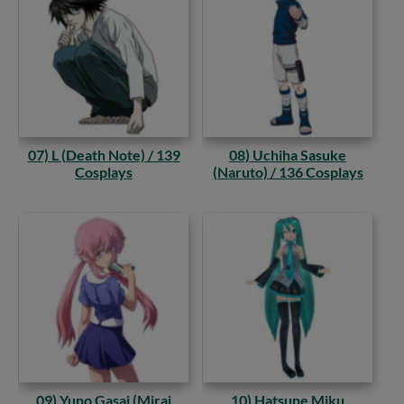
07) L (Death Note) / 139
08) Uchiha Sasuke
Cosplays
(Naruto) / 136 Cosplays
09) Yuno Gasai (Mirai
10) Hatsune Miku