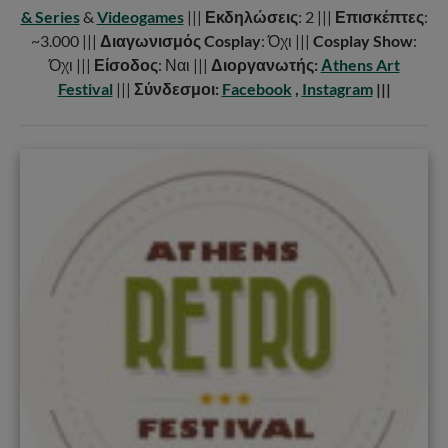
& Series
&
Videogames
|||
Εκδηλώσεις
: 2 |||
Επισκέπτες
:
~3.000 |||
Διαγωνισμός Cosplay
: Όχι |||
Cosplay Show
:
Όχι |||
Είσοδος
: Ναι |||
Διοργανωτής:
Αthens Art
Festival
|||
Σύνδεσμοι:
Facebook
,
Instagram
|||