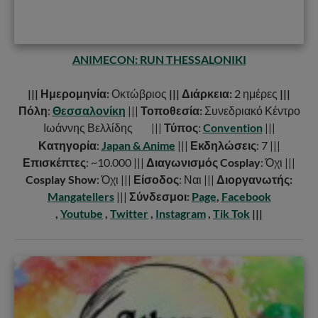
ANIMECON: RUN THESSALONIKI
||| Ημερομηνία:
Οκτώβριος
||| Διάρκεια:
2 ημέρες
|||
Πόλη
:
Θεσσαλονίκη
|||
Τοποθεσία:
Συνεδριακό Κέντρο
Ιωάννης Βελλίδης
|||
Τύπος
:
Convention
|||
Κατηγορία
:
Japan & Anime
|||
Εκδηλώσεις
: 7 |||
Επισκέπτες
: ~10.000 |||
Διαγωνισμός Cosplay
: Όχι |||
Cosplay Show
: Όχι |||
Είσοδος
: Ναι |||
Διοργανωτής:
Mangatellers
|||
Σύνδεσμοι:
Page
,
Facebook
,
Youtube
,
Twitter
,
Instagram
,
Tik Tok
|||