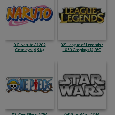
01) Naruto / 1202
02) League of Legends /
Cosplays (4,9%)
1053 Cosplays (4,3%)
03) One Piece / 754
04) Star Wars / 746