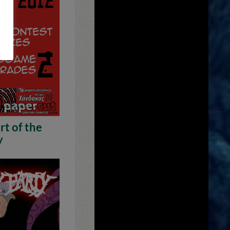
rt of the
y