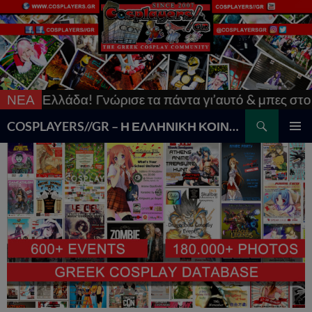
δα! Γνώρισε τα πάντα γι’αυτό & μπες στο
ΝΕΑ
[Updated]
Search
COSPLAYERS//GR – Η ΕΛΛΗΝΙΚΗ ΚΟΙΝΟΤΗΤΑ COSPLAY
SKIP
PRIMAR
TO
MENU
CONTENT