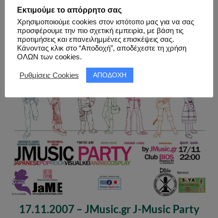
Εκτιμούμε το απόρρητο σας
Χρησιμοποιούμε cookies στον ιστότοπο μας για να σας
προσφέρουμε την πιο σχετική εμπειρία, με βάση τις
προτιμήσεις και επανειλημμένες επισκέψεις σας.
19.06.2007 – JMusic.gr J-Music Party
Κάνοντας κλικ στο “Αποδοχή”, αποδέχεστε τη χρήση
ΟΛΩΝ των cookies.
ΑΠΟΔΟΧΗ
Ρυθμίσεις Cookies
17.11.2007 – JMusic.gr J-Music Party