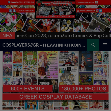
023, το απόλυτο Comics & Pop Culture con της Αθή
ΝΕΑ
Search
COSPLAYERS//GR – Η ΕΛΛΗΝΙΚΗ ΚΟΙΝΟΤΗΤΑ COSPLAY
SKIP
PRIMAR
TO
MENU
CONTENT