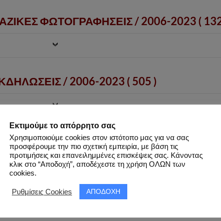
ΑΖΙΚΕΣ ΦΩΤΟΓΡΑΦΗΣΕΙΣ /
2006-2023
( 132
ΔΗΛΩΣΕΙΣ / 2006-2023 ( 505 )
Εκτιμούμε το απόρρητο σας
Χρησιμοποιούμε cookies στον ιστότοπο μας για να σας
προσφέρουμε την πιο σχετική εμπειρία, με βάση τις
προτιμήσεις και επανειλημμένες επισκέψεις σας. Κάνοντας
κλικ στο “Αποδοχή”, αποδέχεστε τη χρήση ΟΛΩΝ των
ΕΞΩΤΕΡΙΚΕΣ ΜΑΖΙΚΕΣ ΦΩΤΟΓΡΑΦΗΣΕΙΣ ~
cookies.
ΕΣΣΑΛΟΝΙΚΗ ( 2019 ) –
ΑΠΟΔΟΧΗ
Ρυθμίσεις Cookies