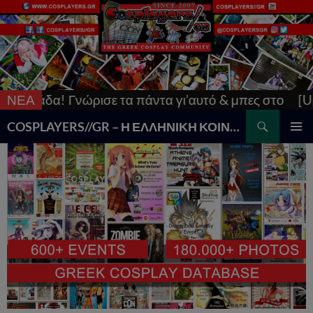
α πάντα γι’αυτό & μπες στο
ΝΕΑ
[Updated] AnimeCon: R
Search
COSPLAYERS//GR – Η ΕΛΛΗΝΙΚΗ ΚΟΙΝΟΤΗΤΑ COSPLAY
SKIP
PRIMAR
TO
MENU
CONTENT