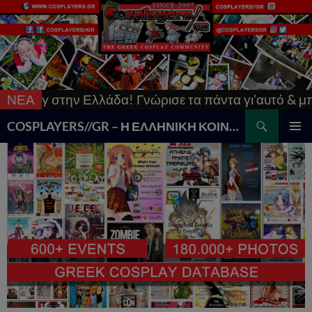
y στην Ελλάδα! Γνώρισε τα πάντα γι’αυτό & μπες στ
ΝΕΑ
Search
COSPLAYERS//GR – Η ΕΛΛΗΝΙΚΗ ΚΟΙΝΟΤΗΤΑ COSPLAY
SKIP
PRIMAR
TO
MENU
CONTENT