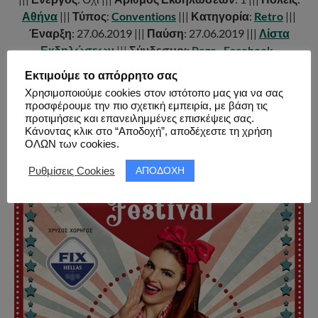
Αθήνα
|||
Τύπος
:
Conventions
|||
Κατηγορία
:
Retro
|||
Έναρξη
: 27.06.2019 |||
Παύση
: 27.06.2019 |||
Λίστα
Εκδηλώσεων
|||
Σύνδεσμοι:
Page
,
Facebook
,
Facebook
,
Youtube
,
Twitter
,
Instagram
|||
Παρουσίαση
Εκτιμούμε το απόρρητο σας
& Συνέντευξη Διοργανωτή
|||
Χρησιμοποιούμε cookies στον ιστότοπο μας για να σας
προσφέρουμε την πιο σχετική εμπειρία, με βάση τις
προτιμήσεις και επανειλημμένες επισκέψεις σας.
Κάνοντας κλικ στο “Αποδοχή”, αποδέχεστε τη χρήση
ΟΛΩΝ των cookies.
ΑΠΟΔΟΧΗ
Ρυθμίσεις Cookies