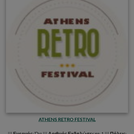
ATHENS RETRO FESTIVAL
|||
Ενεργός
: Όχι |||
Αριθμός Εκδηλώσεων
: 1 |||
Πόλεις
: