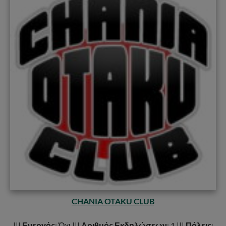
CHANIA OTAKU CLUB
|||
Ενεργός
: Όχι |||
Αριθμός Εκδηλώσεων
: 1 |||
Πόλεις
: