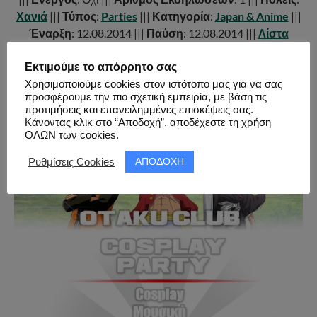
Χανιά
|||
Τύπος
:
Parties
|||
Κατηγορία
:
Japan & Anime
|||
Έναρξη
: 12.08.2014 |||
Παύση
: 12.08.2014 |||
Λίστα
Εκδηλώσεων
|||
Σύνδεσμοι
:
Facebook
|||
Παρουσίαση
& Συνέντευξη Διοργανωτή
|||
Εκτιμούμε το απόρρητο σας
Χρησιμοποιούμε cookies στον ιστότοπο μας για να σας
προσφέρουμε την πιο σχετική εμπειρία, με βάση τις
προτιμήσεις και επανειλημμένες επισκέψεις σας.
Κάνοντας κλικ στο “Αποδοχή”, αποδέχεστε τη χρήση
ΟΛΩΝ των cookies.
ΑΠΟΔΟΧΗ
Ρυθμίσεις Cookies