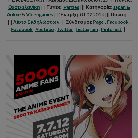
Θεσσαλονίκη
|||
Τύπος
:
Parties
|||
Κατηγορία
:
Japan &
Anime
&
Videogames
|||
Έναρξη
: 01.02.2014 |||
Παύση
: –
|||
Λίστα Εκδηλώσεων
|||
Σύνδεσμοι:
Page
,
Facebook
,
Facebook
,
Youtube
,
Twitter
,
Instagram
,
Pinterest
|||