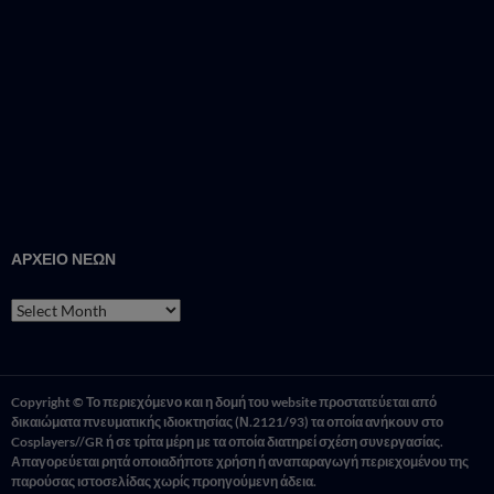
ΑΡΧΕΙΟ ΝΕΩΝ
ΑΡΧΕΙΟ
ΝΕΩΝ
Copyright © Το περιεχόμενο και η δομή του website προστατεύεται από
δικαιώματα πνευματικής ιδιοκτησίας (Ν.2121/93) τα οποία ανήκουν στο
Cosplayers//GR ή σε τρίτα μέρη με τα οποία διατηρεί σχέση συνεργασίας.
Απαγορεύεται ρητά οποιαδήποτε χρήση ή αναπαραγωγή περιεχομένου της
παρούσας ιστοσελίδας χωρίς προηγούμενη άδεια.