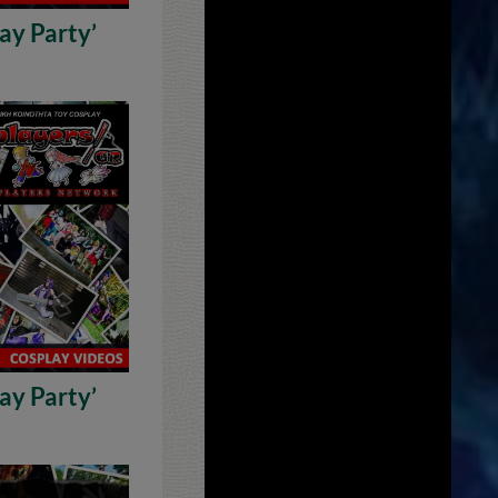
ay Party’
ay Party’