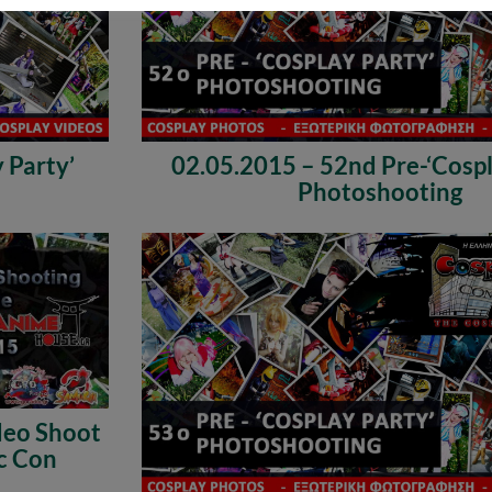
 Party’
02.05.2015 – 52nd Pre-‘Cospl
Photoshooting
deo Shoot
c Con