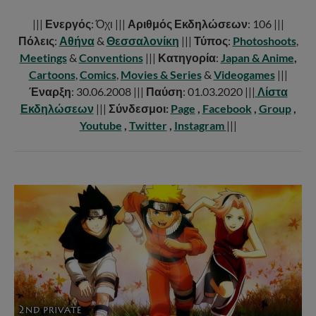
|||
Ενεργός
: Όχι |||
Αριθμός Εκδηλώσεων
: 106 |||
Πόλεις
:
Αθήνα
&
Θεσσαλονίκη
|||
Τύπος
:
Photoshoots
,
Meetings
&
Conventions
|||
Κατηγορία
:
Japan & Anime
,
Cartoons
,
Comics
,
Movies & Series
&
Videogames
|||
Έναρξη
: 30.06.2008 |||
Παύση
: 01.03.2020 |||
Λίστα
Εκδηλώσεων
|||
Σύνδεσμοι:
Page
,
Facebook
,
Group
,
Youtube
,
Twitter
,
Instagram
|||