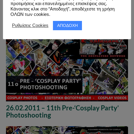
προτιμήσεις και επανειλημμένες επισκέψεις σας.
Κάνοντας κλικ στο “Αποδοχή”, αποδέχεστε τη χρήση
29.01.2011 – 10th Pre-‘Cosplay Party’
ΟΛΩΝ των cookies.
Photoshooting
ΑΠΟΔΟΧΗ
Ρυθμίσεις Cookies
26.02.2011 – 11th Pre-‘Cosplay Party’
Photoshooting