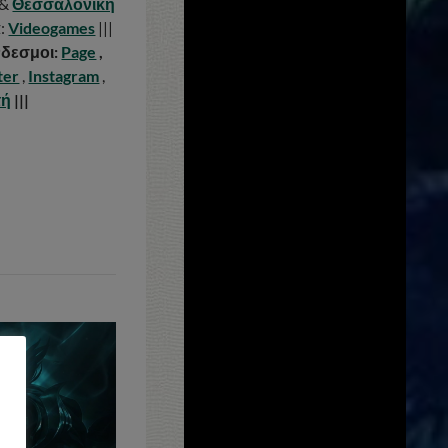
&
Θεσσαλονίκη
α
:
Videogames
|||
δεσμοι:
Page
,
ter
,
Instagram
,
τή
|||