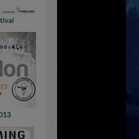
tival
2013