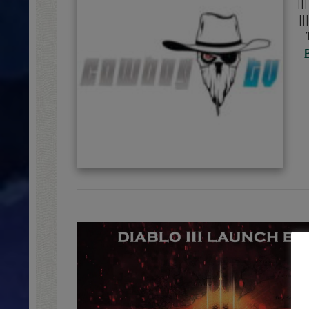
||
||