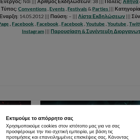
|
Ενεργός
: Ναι |||
Αριθμός Εκδηλώσεων
: 38 |||
Πόλεις
:
Αθήνα
|
Τύπος
:
Conventions
,
Events
,
Festivals
&
Parties
|||
Κατηγορί
Έναρξη
: 14.05.2012 |||
Παύση
: – |||
Λίστα Εκδηλώσεων
|||
Σύν
Page
,
Facebook
,
Facebook
,
Facebook
,
Youtube
,
Youtube
,
Twit
Instagram
|||
Παρουσίαση & Συνέντευξη Διοργανω
Εκτιμούμε το απόρρητο σας
Χρησιμοποιούμε cookies στον ιστότοπο μας για να σας
προσφέρουμε την πιο σχετική εμπειρία, με βάση τις
προτιμήσεις και επανειλημμένες επισκέψεις σας. Κάνοντας